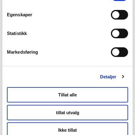
Egenskaper
Storgata 69
Tromsø
Statistikk
Markedsføring
Kontor Alta
Markveien 38b
Detaljer
9510 Alta
Tillat alle
Org.nr. 994 153 862
tillat utvalg
Ikke tillat