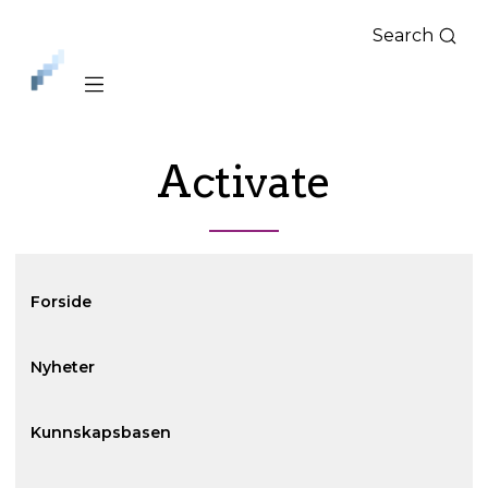
Search
iLag
Nord
Norge
Activate
Forside
Nyheter
Kunnskapsbasen