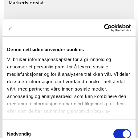
Markedsinnsikt
NordNorsk Reiseliv AS
+47 901 77 500
Denne nettsiden anvender cookies
post@nordnorge.com
Vi bruker informasjonskapsler for å gi innhold og
annonser et personlig preg, for å levere sosiale
mediefunksjoner og for å analysere trafikken vår. Vi deler
Kontor Bodø
dessuten informasjon om hvordan du bruker nettstedet
vårt, med partnerne våre innen sosiale medier,
annonsering og analysearbeid, som kan kombinere den
Tollbugata 13,
med annen informasjon du har gjort tilgjengelig for dem,
eller som de har samlet inn gjennom din bruk av
Bodø
tjenestene deres.
Samtykkevalg
Nødvendig
Kontor Tromsø