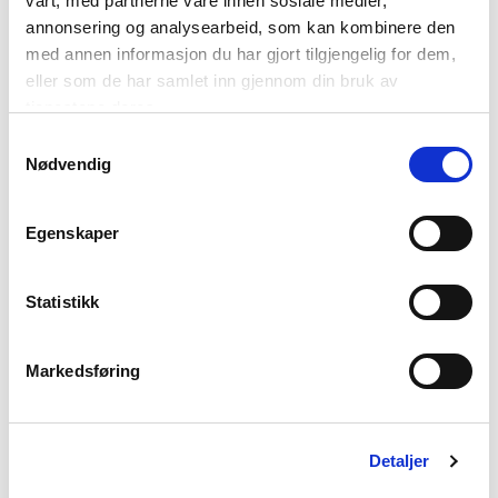
vårt, med partnerne våre innen sosiale medier,
annonsering og analysearbeid, som kan kombinere den
med annen informasjon du har gjort tilgjengelig for dem,
eller som de har samlet inn gjennom din bruk av
tjenestene deres.
Samtykkevalg
Nødvendig
Reisefeber
Egenskaper
Statistikk
Markedsføring
Detaljer