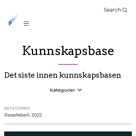
Search
iLag
Nord
Norge
Kunnskapsbase
Det siste innen kunnskapsbasen
Kategorier
KATEGORIER
Reisefeber
5. 2022