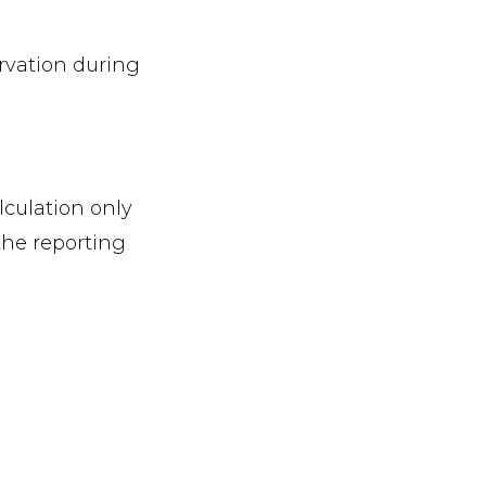
rvation during
lculation only
the reporting