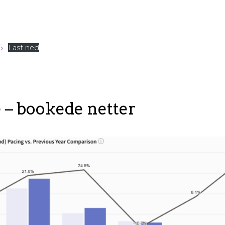
6
Last ned
 – bookede netter