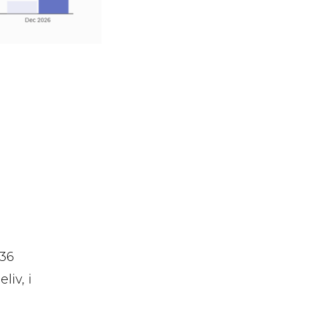
736
iv, i