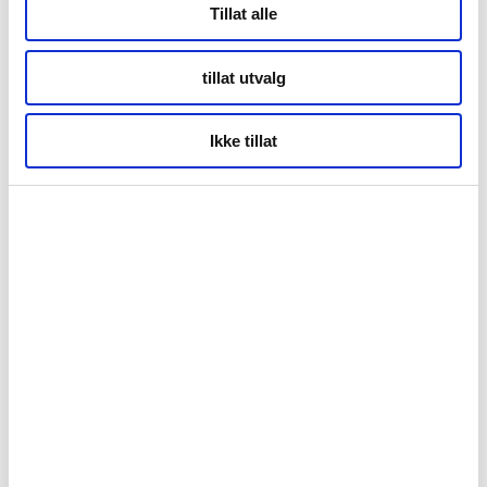
Tillat alle
tillat utvalg
Ikke tillat
Data per 20.7.2026
Forside
Nyheter
Kunnskapsbasen
Markedsinnsikt