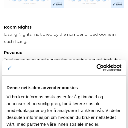
Room Nights
Listing Nights multiplied by the number of bedrooms in
each listing.
Revenue
Total revenue earned during the reporting period. Includes
the advertised price from the time of booking, as well as
cleaning fees.
Available Listings
Denne nettsiden anvender cookies
Total number of listings whose calendars had at least one
Vi bruker informasjonskapsler for å gi innhold og
day classified as available or reserved during the reporting
annonser et personlig preg, for å levere sosiale
period.
mediefunksjoner og for å analysere trafikken vår. Vi deler
dessuten informasjon om hvordan du bruker nettstedet
Booked Listings
vårt, med partnerne våre innen sosiale medier,
The count of Airbnb and VRBO listings that had at least one