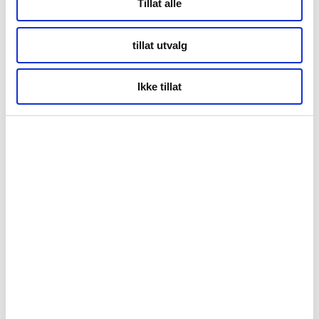
Tillat alle
tillat utvalg
Ikke tillat
Forside
Nyheter
Kunnskapsbasen
Markedsinnsikt