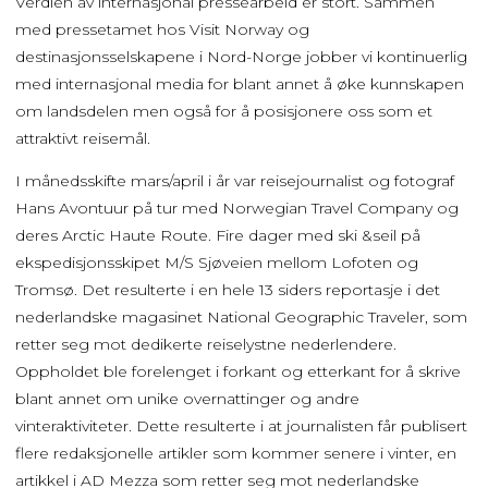
Verdien av internasjonal pressearbeid er stort. Sammen
med pressetamet hos Visit Norway og
destinasjonsselskapene i Nord-Norge jobber vi kontinuerlig
med internasjonal media for blant annet å øke kunnskapen
om landsdelen men også for å posisjonere oss som et
attraktivt reisemål.
I månedsskifte mars/april i år var reisejournalist og fotograf
Hans Avontuur på tur med Norwegian Travel Company og
deres Arctic Haute Route. Fire dager med ski &seil på
ekspedisjonsskipet M/S Sjøveien mellom Lofoten og
Tromsø. Det resulterte i en hele 13 siders reportasje i det
nederlandske magasinet National Geographic Traveler, som
retter seg mot dedikerte reiselystne nederlendere.
Oppholdet ble forelenget i forkant og etterkant for å skrive
blant annet om unike overnattinger og andre
vinteraktiviteter. Dette resulterte i at journalisten får publisert
flere redaksjonelle artikler som kommer senere i vinter, en
artikkel i AD Mezza som retter seg mot nederlandske