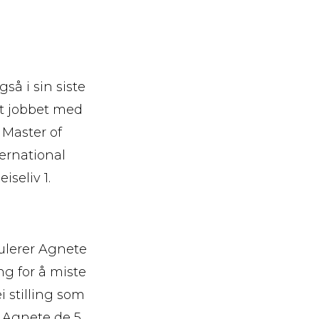
så i sin siste
et jobbet med
Master of
ternational
iseliv 1.
ulerer Agnete
ng for å miste
i stilling som
 Agnete de 5