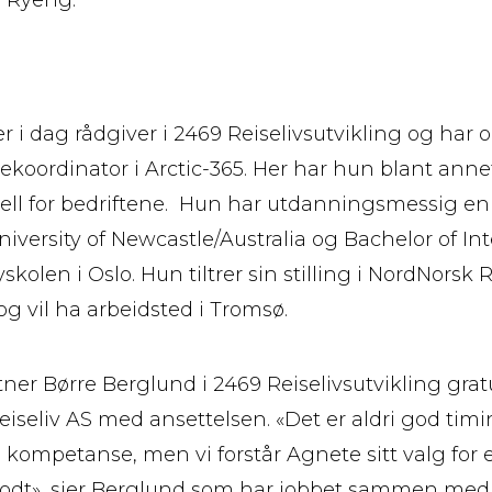
i dag rådgiver i 2469 Reiselivsutvikling og har og
ekoordinator i Arctic-365. Her har hun blant ann
l for bedriftene. Hun har utdanningsmessig en 
iversity of Newcastle/Australia og Bachelor of In
kolen i Oslo. Hun tiltrer sin stilling i NordNorsk Re
g vil ha arbeidsted i Tromsø.
er Børre Berglund i 2469 Reiselivsutvikling grat
iseliv AS med ansettelsen. «Det er aldri god timi
kompetanse, men vi forstår Agnete sitt valg for e
odt», sier Berglund som har jobbet sammen med