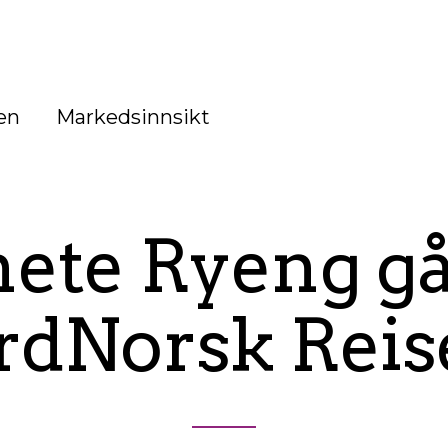
en
Markedsinnsikt
ete Ryeng går
rdNorsk Reise