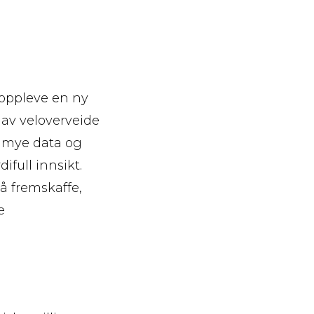
 oppleve en ny
 av veloverveide
r mye data og
ifull innsikt.
å fremskaffe,
e