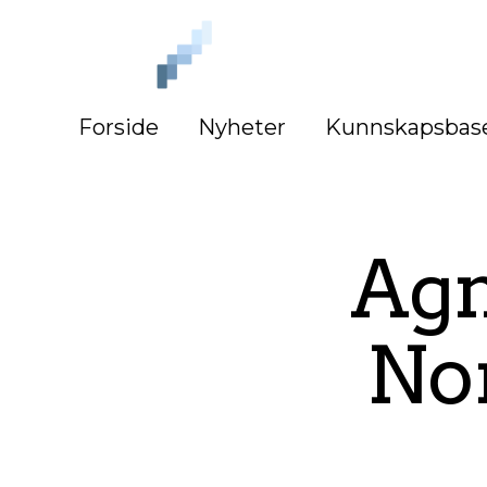
iLag
Nord
Norge
Forside
Nyheter
Kunnskapsbas
Agn
No