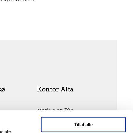
sø
Kontor Alta
Markveien 38b
9510 Alta
Tillat alle
osiale