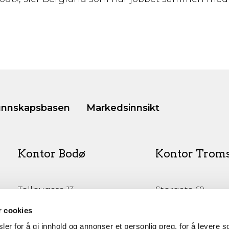
nnskapsbasen
Markedsinnsikt
Kontor Bodø
Kontor Trom
Tollbugata 13,
Storgata 69
Bodø
Tromsø
r cookies
er for å gi innhold og annonser et personlig preg, for å levere s