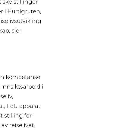
ske stillinger
 i Hurtigruten,
iselivsutvikling
ap, sier
 min kompetanse
innsiktsarbeid i
eliv,
at, FoU apparat
 stilling for
av reiselivet,