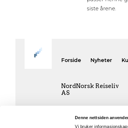
siste årene.
Forside
Nyheter
Ku
NordNorsk Reiseliv
AS
+47 901 77 500
Denne nettsiden anvende
post@nordnorge.com
Vi bruker informasjonskapsl