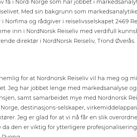
v få i Nord-Norge som har jobbet i markedsanalyti
iselivet. Med sin bakgrunn som markedsanalytiker
 i Norfima og rådgiver i reiselivsselskapet 2469 Re
me inn i NordNorsk Reiseliv med verdifull kunnsk
ende direktør i NordNorsk Reiseliv, Trond Øverås.
knemlig for at Nordnorsk Reiseliv vil ha meg og
et. Jeg har jobbet lenge med markedsanalyse og 
ransjen, samt samarbeidet mye med Nordnorsk Reis
Norge, destinasjons-selskaper, virkemiddelappar
ører. Jeg er glad for at vi nå får en slik overordnet
da den er viktig for ytterligere profesjonalisering 
e Ryeng.