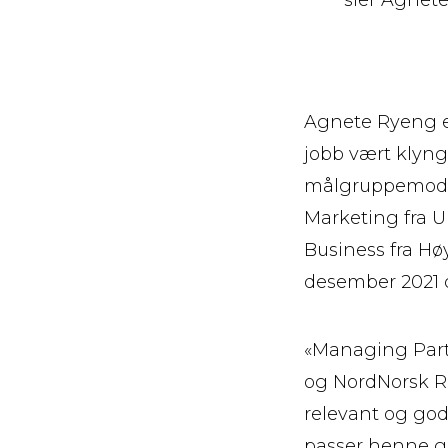
Agnete Ryeng er 
jobb vært klyng
målgruppemodel
Marketing fra Un
Business fra Høys
desember 2021 o
«Managing Partn
og NordNorsk Re
relevant og god 
passer henne g