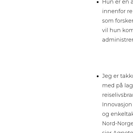
Hun er en a
innenfor re
som forsker
vil hun kom
administrer
Jeg er tak
med på lag
reiselivsb
Innovasjon 
og enkeltakt
Nord-Norge 
sier Agnet