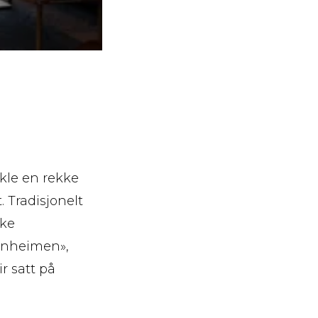
ikle en rekke
 Tradisjonelt
ske
tunheimen»,
r satt på