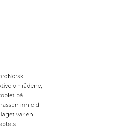
NordNorsk
pektive områdene,
koblet på
onassen innleid
laget var en
eptets