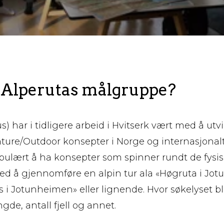
Alperutas målgruppe?
) har i tidligere arbeid i Hvitserk vært med å utv
ure/Outdoor konsepter i Norge og internasjonalt.
pulært å ha konsepter som spinner rundt de fysi
ed å gjennomføre en alpin tur ala «Høgruta i Jo
i Jotunheimen» eller lignende. Hvor søkelyset bli
de, antall fjell og annet.