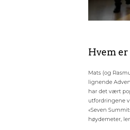
Hvem er 
Mats (og Rasmus
lignende Advent
har det vært po
utfordringene v
«Seven Summits 
høydemeter, leng