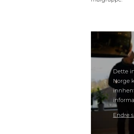
Dette i
Norge k
innhent
informa
Endre 