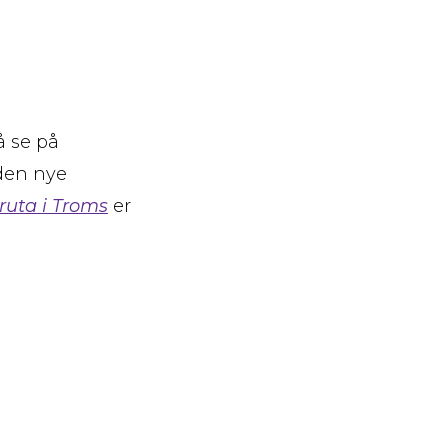
å se på
 den nye
ruta i Troms
er