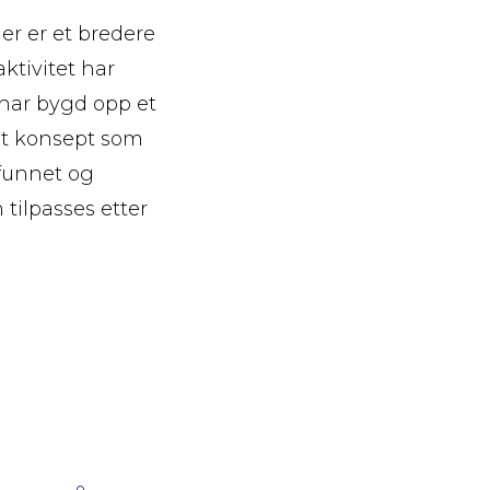
er er et bredere
ktivitet har
 har bygd opp et
 et konsept som
mfunnet og
 tilpasses etter