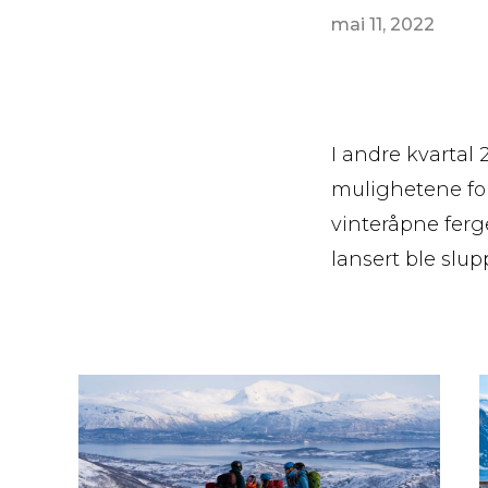
mai 11, 2022
I andre kvartal
mulighetene for
vinteråpne fer
lansert ble slup