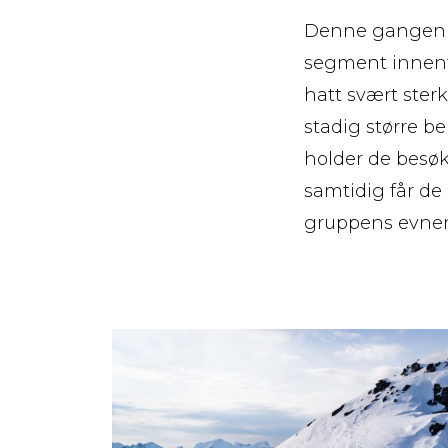
Denne gangen øn
segment innenfo
hatt svært ster
stadig større b
holder de besøk
samtidig får de 
gruppens evner