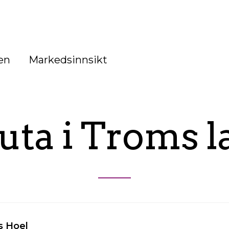
en
Markedsinnsikt
uta i Troms l
s Hoel