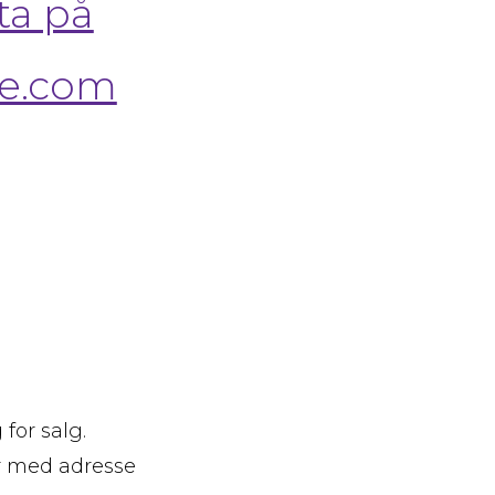
ta på
e.com
for salg.
er med adresse