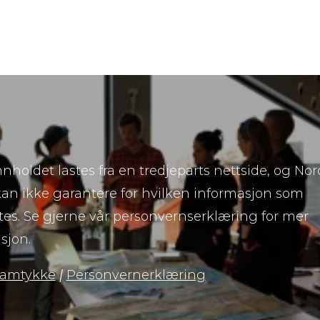
nnholdet lastes fra en tredjeparts nettside, og Nor
an ikke garantere for hvilken informasjon som
es. Se gjerne vår personvernserklæring for mer
sjon.
samtykke
|
Personvernerklæring