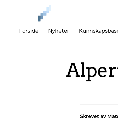
iLag
Nord
Norge
Forside
Nyheter
Kunnskapsbas
Alper
Skrevet av Mat