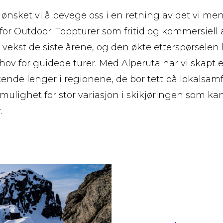
sket vi å bevege oss i en retning av det vi men
r Outdoor. Toppturer som fritid og kommersiell a
k vekst de siste årene, og den økte etterspørselen
ehov for guidede turer. Med Alperuta har vi skapt
ende lenger i regionene, de bor tett på lokalsa
mulighet for stor variasjon i skikjøringen som kan
.