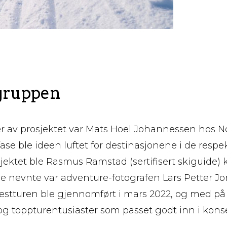
gruppen
er av prosjektet var Mats Hoel Johannessen hos 
ig fase ble ideen luftet for destinasjonene i de res
sjektet ble Rasmus Ramstad (sertifisert skiguide) 
 de nevnte var adventure-fotografen Lars Petter J
Testturen ble gjennomført i mars 2022, og med på 
 og toppturentusiaster som passet godt inn i kons