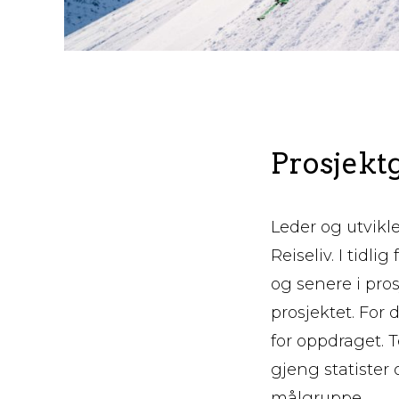
Prosjekt
Leder og utvikl
Reiseliv. I tidl
og senere i pro
prosjektet. For
for oppdraget. 
gjeng statister
målgruppe.