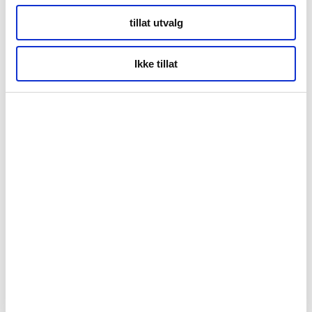
tillat utvalg
Kontor Alta
Ikke tillat
Markveien 38b
9510 Alta
Org.nr. 994 153 862
© Opphavsrett 2026