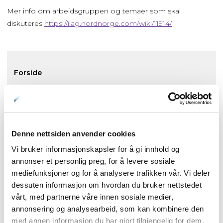
Mer info om arbeidsgruppen og temaer som skal
diskuteres
https://ilag.nordnorge.com/wiki/11914/
Forside
Nyheter
Kunnskapsbasen
Denne nettsiden anvender cookies
Vi bruker informasjonskapsler for å gi innhold og
annonser et personlig preg, for å levere sosiale
Markedsinnsikt
mediefunksjoner og for å analysere trafikken vår. Vi deler
dessuten informasjon om hvordan du bruker nettstedet
NordNorsk Reiseliv AS
vårt, med partnerne våre innen sosiale medier,
annonsering og analysearbeid, som kan kombinere den
med annen informasjon du har gjort tilgjengelig for dem,