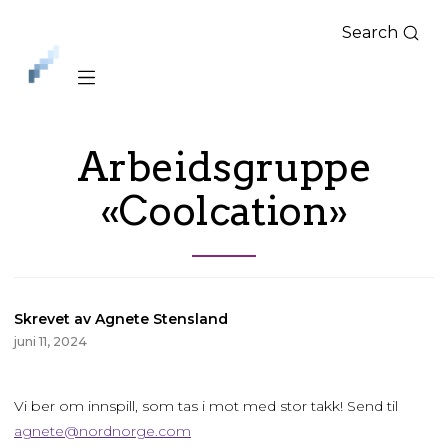
Search
iLag
Nord
Norge
Arbeidsgruppe
«Coolcation»
Skrevet av Agnete Stensland
juni 11, 2024
Vi ber om innspill, som tas i mot med stor takk! Send til
agnete@nordnorge.com