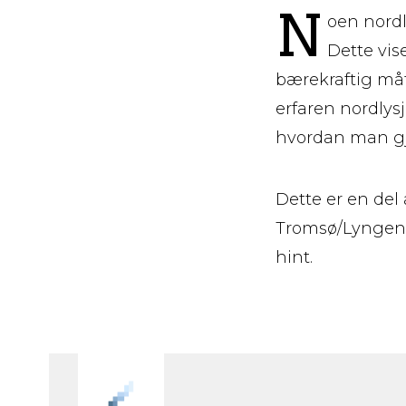
N
oen nordl
Dette vise
bærekraftig måt
erfaren nordlys
hvordan man gj
Dette er en del
Tromsø/Lyngenfjo
hint.