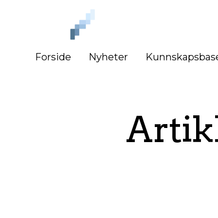
iLag
Nord
Norge
Forside
Nyheter
Kunnskapsbas
Artik