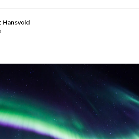
t Hansvold
0