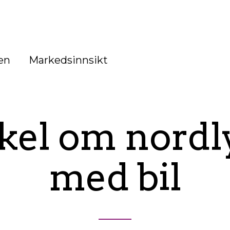
en
Markedsinnsikt
kel om nordl
med bil