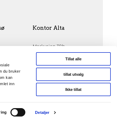
sø
Kontor Alta
Markveien 38b
9510 Alta
Tillat alle
osiale
n du bruker
tillat utvalg
som kan
mlet inn
© Opphavsrett 2026
Ikke tillat
ring
Detaljer