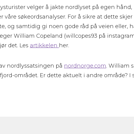
ysturister velger å jakte nordlyset på egen hånd, gj
r våre søkeordsanalyser. For å sikre at dette skjer
e, og samtidig gi noen gode råd på veien eller, h
jeger William Copeland (willcopes93 på instagram)
ør det. Les
artikkelen
her.
 av nordlyssatsingen på
nordnorge.com
. William 
rd-området. Er dette aktuelt i andre område? I så