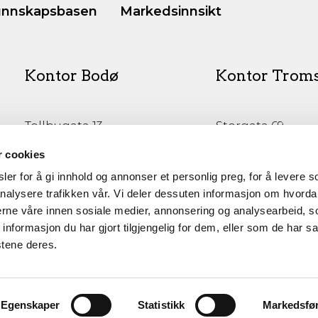
nnskapsbasen
Markedsinnsikt
Kontor Bodø
Kontor Trom
Tollbugata 13,
Storgata 69
Bodø
Tromsø
r cookies
er for å gi innhold og annonser et personlig preg, for å levere s
nalysere trafikken vår. Vi deler dessuten informasjon om hvorda
nerne våre innen sosiale medier, annonsering og analysearbeid, 
formasjon du har gjort tilgjengelig for dem, eller som de har sa
stene deres.
Egenskaper
Statistikk
Markedsfø