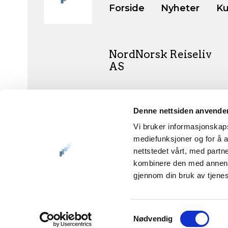
Forside
Nyheter
Ku
NordNorsk Reiseliv
AS
+47 901 77 500
Denne nettsiden anvende
post@nordnorge.com
Vi bruker informasjonskapsl
mediefunksjoner og for å a
nettstedet vårt, med part
kombinere den med annen in
Org.nr. 994 153 862
gjennom din bruk av tjene
Samtykkevalg
Nødvendig