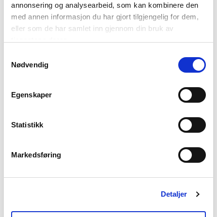
annonsering og analysearbeid, som kan kombinere den
med annen informasjon du har gjort tilgjengelig for dem,
NordNorsk Reiseliv AS
eller som de har samlet inn gjennom din bruk av
tjenestene deres.
Samtykkevalg
+47 901 77 500
Nødvendig
post@nordnorge.com
Egenskaper
Kontor Bodø
Statistikk
Tollbugata 13,
Markedsføring
Bodø
Detaljer
Kontor Tromsø