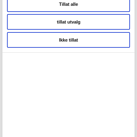
Tillat alle
Storgata 69
tillat utvalg
Tromsø
Ikke tillat
Kontor Alta
Markveien 38b
9510 Alta
Org.nr. 994 153 862