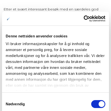
Etter et svært interessant besøk med en særdeles god
omvisning, presenterer nordnorge.com endelig historien på
Trondenes i større bredde enn før.
Konstantin Seredintsev var knapt tre måneder i fangeleiren
Denne nettsiden anvender cookies
på Trondenes før han omkom av utmattelse, sult og kulde.
Men siden han skrev dagbok, vet vi noe om hvordan han
Vi bruker informasjonskapsler for å gi innhold og
hadde det. Dette er utgangspunkt både for Trondenes
annonser et personlig preg, for å levere sosiale
mediefunksjoner og for å analysere trafikken vår. Vi deler
historiske senters utstilling og vår
artikkel
om temaet.
dessuten informasjon om hvordan du bruker nettstedet
Ho Krafse-Gunvor har kontakt med de gamle maktene,
vårt, med partnerne våre innen sosiale medier,
mens Jorunn husfrue tror mer på den katolske religionen. Vi
annonsering og analysearbeid, som kan kombinere den
er 800 år tilbake i tid, og dagliglivet utspiller seg på
med annen informasjon du har gjort tilgjengelig for dem,
middelaldergården på Trondenes. Vår
artikkel
presenterer
eller som de har samlet inn gjennom din bruk av
både den historiske utstillingen på Trondenes historiske
tjenestene deres.
senter og middelaldergården utenfor; rett og slett teori og
Samtykkevalg
praksis.
Nødvendig