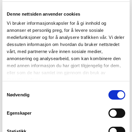
Denne nettsiden anvender cookies
Vi bruker informasjonskapsler for å gi innhold og
annonser et personlig preg, for å levere sosiale
mediefunksjoner og for å analysere trafikken vår. Vi deler
dessuten informasjon om hvordan du bruker nettstedet
vårt, med partnerne våre innen sosiale medier,
annonsering og analysearbeid, som kan kombinere den
Les statistikken her;
med annen informasjon du har gjort tilgjengelig for dem,
iLag Nord Norge – Nettsamfunnet for reiselivet i Nord-
eller som de har samlet inn gjennom din bruk av
Norge
tjenestene deres.
Samtykkevalg
Nødvendig
Forside
Egenskaper
Nyheter
Statistikk