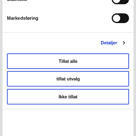
Kunnskapsbasen
Markedsføring
Markedsinnsikt
Detaljer
NordNorsk Reiseliv AS
Tillat alle
+47 901 77 500
tillat utvalg
post@nordnorge.com
Ikke tillat
Kontor Bodø
Tollbugata 13,