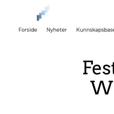
iLag
Nord
Norge
Forside
Nyheter
Kunnskapsbas
Fes
Wi