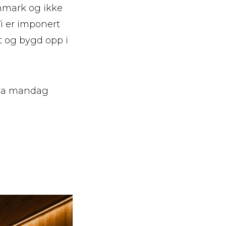
nnmark og ikke
i er imponert
pt og bygd opp i
Alta mandag