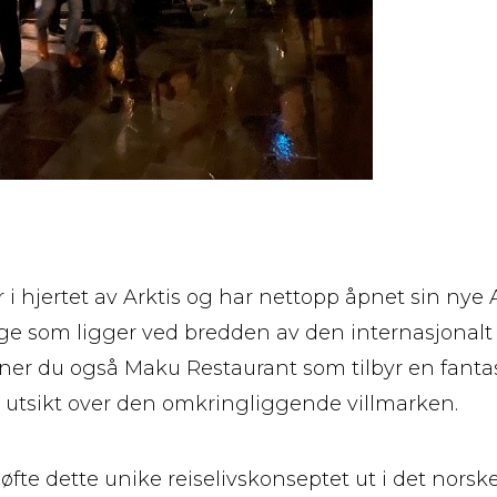
r i hjertet av Arktis og har nettopp åpnet sin nye 
ge som ligger ved bredden av den internasjonalt
inner du også Maku Restaurant som tilbyr en fantas
 utsikt over den omkringliggende villmarken.
å løfte dette unike reiselivskonseptet ut i det norsk