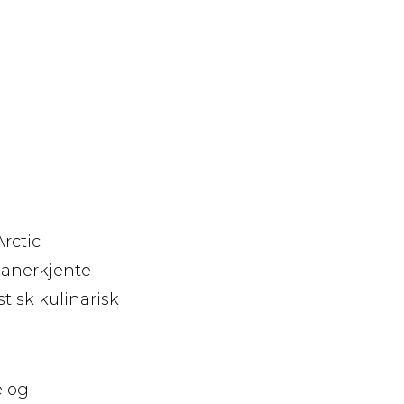
Arctic
 anerkjente
tisk kulinarisk
e og