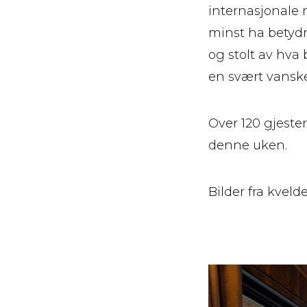
internasjonale 
minst ha betyd
og stolt av hva 
en svært vansk
Over 120 gjeste
denne uken.
Bilder fra kveld