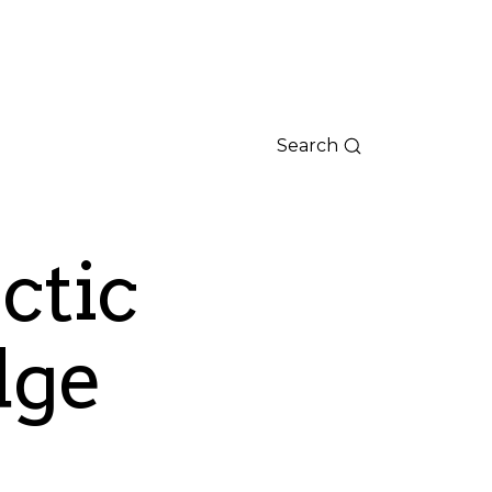
Search
ctic
dge