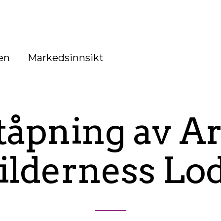
en
Markedsinnsikt
tåpning av Ar
lderness Lo