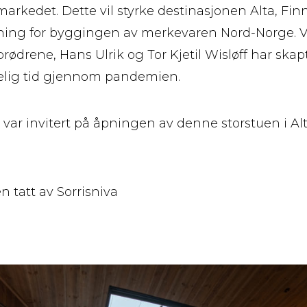
markedet. Dette vil styrke destinasjonen Alta, Fi
ning for byggingen av merkevaren Nord-Norge. V
brødrene, Hans Ulrik og Tor Kjetil Wisløff har ska
elig tid gjennom pandemien.
r var invitert på åpningen av denne storstuen i 
en tatt av Sorrisniva