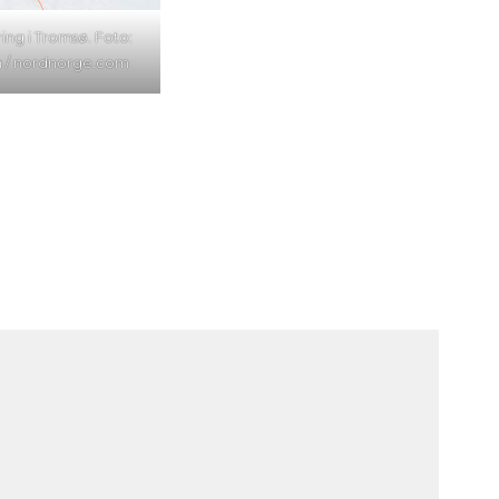
ing i Tromsø. Foto:
 / nordnorge.com