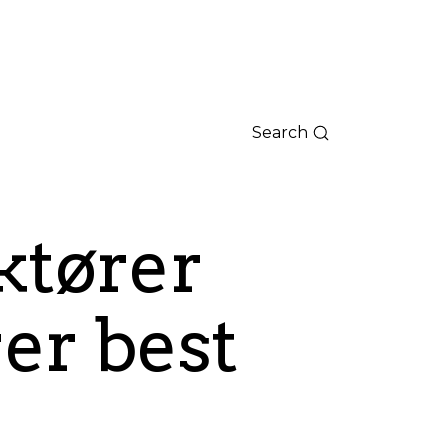
Search
ktører
er best