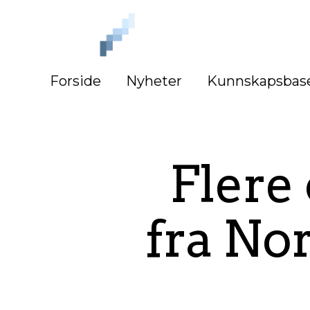
iLag
Nord
Norge
Forside
Nyheter
Kunnskapsbas
Flere
fra No