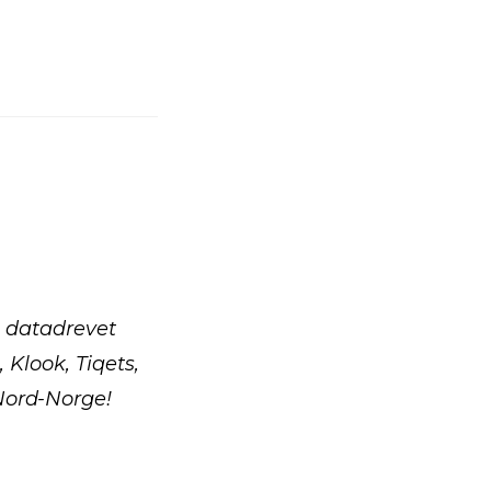
å datadrevet
Klook, Tiqets,
 Nord-Norge!