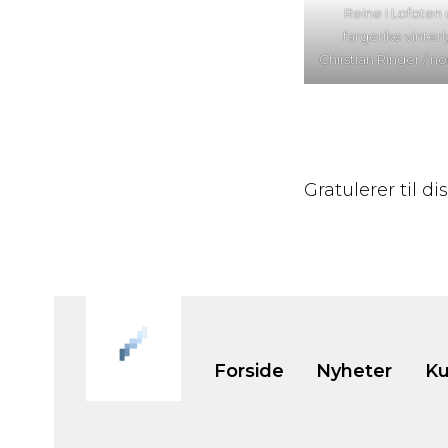
Reine i Lofoten
fargerike vinterl
Chirstian Ringer / 
Gratulerer til d
Forside
Nyheter
Ku