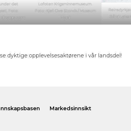
 under det
Lofoten Krigsminnemuseum.
Reinsdyrkjør
yset. Foto:
Foto: Kjell Ove Storvik / Museum
Bård Løken
nordnorge.com
Nord
isse dyktige opplevelsesaktørene i vår landsdel!
nnskapsbasen
Markedsinnsikt