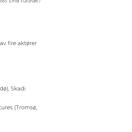
oto: Ernst Furuhatt /
v fire aktører
dø), Skadi
ures (Tromsø,