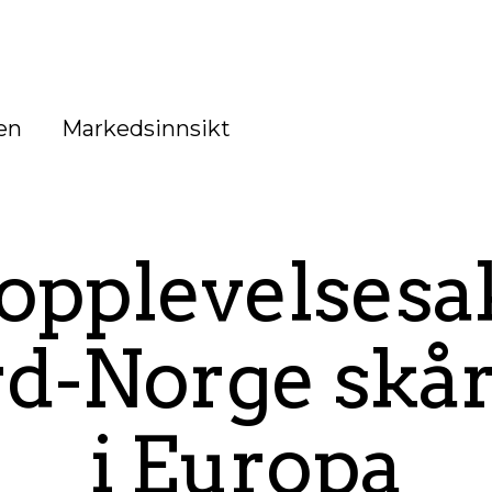
en
Markedsinnsikt
 opplevelsesa
rd-Norge skår
i Europa