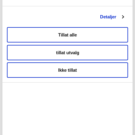
post@nordnorge.com
Detaljer
Kontor Bodø
Tillat alle
Tollbugata 13,
tillat utvalg
Bodø
Ikke tillat
Kontor Tromsø
Storgata 69
Tromsø