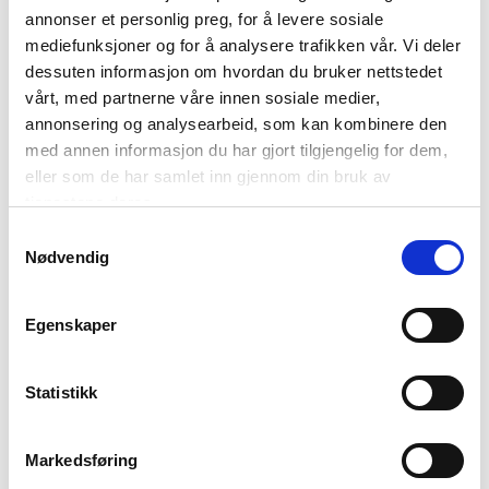
annonser et personlig preg, for å levere sosiale
Foto: R. Johansen / nordnorge.com / Kråkesølv på Kjerringøy Brygge
mediefunksjoner og for å analysere trafikken vår. Vi deler
dessuten informasjon om hvordan du bruker nettstedet
vårt, med partnerne våre innen sosiale medier,
annonsering og analysearbeid, som kan kombinere den
Forside
med annen informasjon du har gjort tilgjengelig for dem,
eller som de har samlet inn gjennom din bruk av
Nyheter
tjenestene deres.
Samtykkevalg
Kunnskapsbasen
Nødvendig
Markedsinnsikt
Egenskaper
NordNorsk Reiseliv AS
Statistikk
Markedsføring
+47 901 77 500