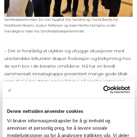
Samferdselsminister Jon-Ivar Nygård, Siw Sandvik og Trond Øverås fra
NordNorsk Reiseliv, Audun Pettersen og Aase Marthe Horrigmo under
mandagens møte hos Samferdselsdepartementet.
– Det er forståelig at ulykker og utrygge situasjoner med
utenlandske bilturister skaper frustrasjon og bekymring hos
de som bor i de berørte områdene. Nå har en bredt
sammensatt innsatsgruppe presentert mange gode tiltak
som skal gjøre det tryggere å kjøre på norske vinterveier
både for turister og lokalbefolkning, sier samferdselsminister
Jon-Ivar Nygård.
Innsatsgruppen har identifisert syv områder hvor det bør tas
Denne nettsiden anvender cookies
grep fremover:
Vi bruker informasjonskapsler for å gi innhold og
annonser et personlig preg, for å levere sosiale
mediefunksjoner og for å analysere trafikken vår. Vi deler
styrket transporttilbud utenom leiebil