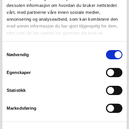
dessuten informasjon om hvordan du bruker nettstedet
reguleringer
vårt, med partnerne våre innen sosiale medier,
infrastruktur/vegtiltak
annonsering og analysearbeid, som kan kombinere den
informasjon til turister og aktører
med annen informasjon du har gjort tilgjengelig for dem,
opplæring før leie av bil: frivillig/obligatorisk
eller som de har samlet inn gjennom din bruk av
kontroll og håndheving
tjenestene deres.
samordning, data, planer og arenaer
Samtykkevalg
Nødvendig
Les flere detaljer på
https://www.regjeringen.no/no/aktuelt/skal-gjore-norske-
Egenskaper
vinterveier-tryggere/id3150033/
.
Statistikk
Markedsføring