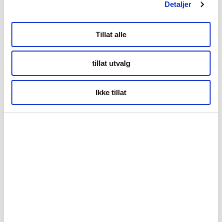
Detaljer
Tillat alle
tillat utvalg
Ikke tillat
Geir Marthinsen, sjef for Utrykningspolitiet i Nord-Norge
Forside