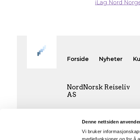
iLag Nord Norge
Forside
Nyheter
Ku
NordNorsk Reiseliv
AS
+47 901 77 500
Denne nettsiden anvende
post@nordnorge.com
Vi bruker informasjonskapsl
mediefunksjoner og for å a