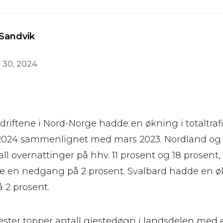
 Sandvik
 30, 2024
riftene i Nord-Norge hadde en økning i totaltrafi
 2024 sammenlignet med mars 2023. Nordland o
all overnattinger på hhv. 11 prosent og 18 prosent
 en nedgang på 2 prosent. Svalbard hadde en ø
å 2 prosent.
ster topper antall gjestedøgn i landsdelen med 