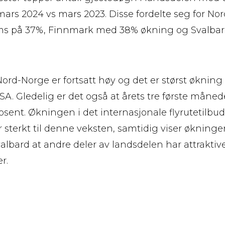
 mars 2024 vs mars 2023. Disse fordelte seg for N
oms på 37%, Finnmark med 38% økning og Svalba
l Nord-Norge er fortsatt høy og det er størst økning
USA. Gledelig er det også at årets tre første måned
sent. Økningen i det internasjonale flyrutetilbud
r sterkt til denne veksten, samtidig viser økninge
lbard at andre deler av landsdelen har attraktiv
r.