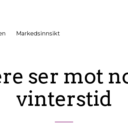
en
Markedsinnsikt
ere ser mot n
vinterstid