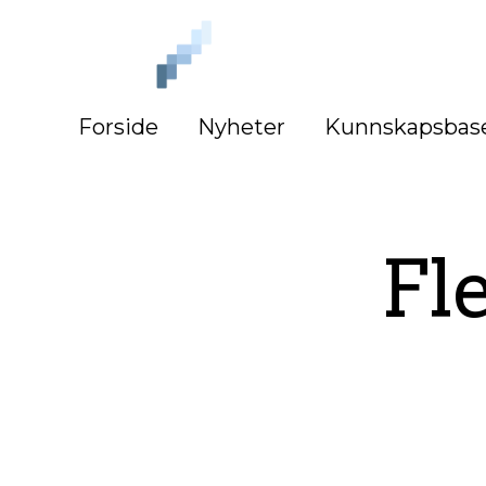
iLag
Nord
Norge
Forside
Nyheter
Kunnskapsbas
Fl