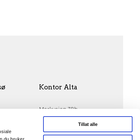
sø
Kontor Alta
Markveien 38b
9510 Alta
Tillat alle
osiale
n du bruker