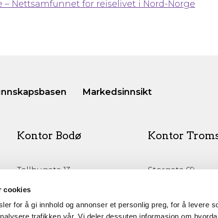
 – Nettsamfunnet for reiselivet i Nord-Norge
nnskapsbasen
Markedsinnsikt
Kontor Bodø
Kontor Trom
Tollbugata 13,
Storgata 69
Bodø
Tromsø
r cookies
er for å gi innhold og annonser et personlig preg, for å levere s
nalysere trafikken vår. Vi deler dessuten informasjon om hvorda