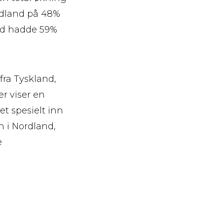
ordland på 48%
rd hadde 59%
 fra Tyskland,
er viser en
et spesielt inn
n i Nordland,
e