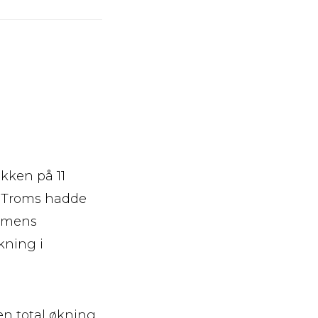
kken på 11
g Troms hadde
, mens
kning i
en total økning