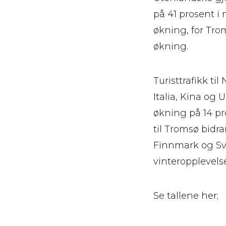
på 41 prosent i
økning, for Tr
økning.
Turisttrafikk ti
Italia, Kina og 
økning på 14 pro
til Tromsø bidra
Finnmark og Sva
vinteropplevelse
Se tallene her;