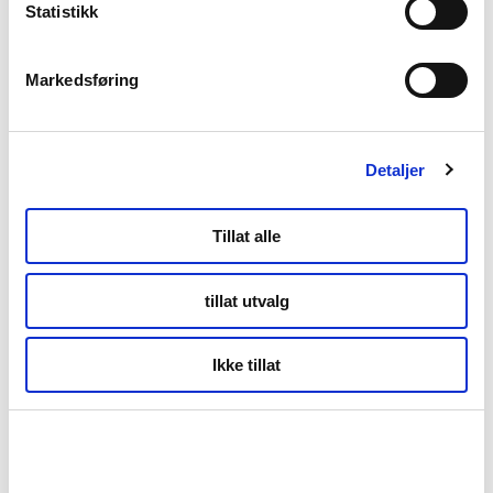
Statistikk
Nyheter
Markedsføring
Kunnskapsbasen
Markedsinnsikt
Detaljer
NordNorsk Reiseliv AS
Tillat alle
tillat utvalg
+47 901 77 500
post@nordnorge.com
Ikke tillat
Kontor Bodø