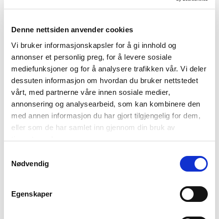
T
vandre- og utfluktsmuligheter om sommeren. Det er
med andre ord mye å gjøre en langhelg for nordmenn når
Denne nettsiden anvender cookies
man nøler med å reise utenlands. Dette er tanken bak å
lage en samleside for Tromsø på nordnorge.com.
Vi bruker informasjonskapsler for å gi innhold og
annonser et personlig preg, for å levere sosiale
Rent konkret er det skrevet en artikkel av journalist Emi
mediefunksjoner og for å analysere trafikken vår. Vi deler
Kjelsberg om T
romsøs uteliv
. Videre er vandreturer
dessuten informasjon om hvordan du bruker nettstedet
presentert som korte turforslag med gode bilder. Endelig
vårt, med partnerne våre innen sosiale medier,
har vi samlet alt i på
én side
som gir gode ideer om hva
annonsering og analysearbeid, som kan kombinere den
man kan gjøre en langhelg. Å dømme på lydbildet i
med annen informasjon du har gjort tilgjengelig for dem,
Storgata i Tromsø for tida, kan det se ut som vi har lyktes.
eller som de har samlet inn gjennom din bruk av
Det lenkes relativt fritt og heftig til Visit Tromsøs produkter
tjenestene deres.
og oversikter.
Samtykkevalg
Nødvendig
Egenskaper
Forside