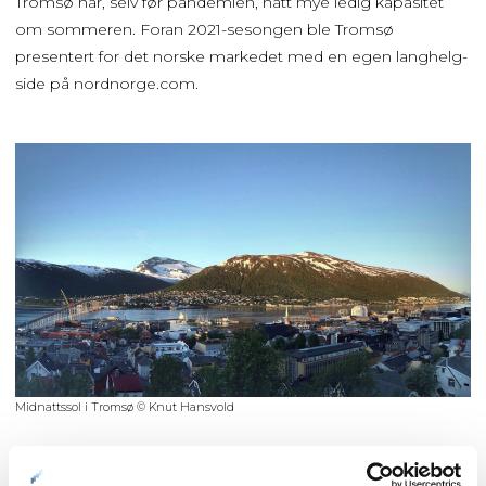
Tromsø har, selv før pandemien, hatt mye ledig kapasitet
om sommeren. Foran 2021-sesongen ble Tromsø
presentert for det norske markedet med en egen langhelg-
side på nordnorge.com.
Midnattssol i Tromsø © Knut Hansvold
romsø byr på god mat, mye å se og mange fine