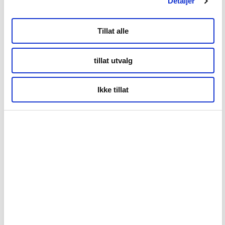
Tollbugata 13,
Detaljer
Bodø
Tillat alle
Kontor Tromsø
tillat utvalg
Ikke tillat
Storgata 69
Tromsø
Kontor Alta
Markveien 38b
9510 Alta