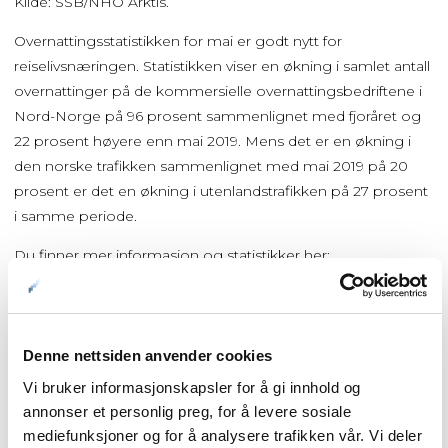
Kilde: SSB/NHO Arktis.
Overnattingsstatistikken for mai er godt nytt for
reiselivsnæringen. Statistikken viser en økning i samlet antall
overnattinger på de kommersielle overnattingsbedriftene i
Nord-Norge på 96 prosent sammenlignet med fjoråret og
22 prosent høyere enn mai 2019. Mens det er en økning i
den norske trafikken sammenlignet med mai 2019 på 20
prosent er det en økning i utenlandstrafikken på 27 prosent
i samme periode.
Du finner mer informasjon og statistikker her:
https://ilag.nordnorge.com/wiki/4199/
Denne nettsiden anvender cookies
Vi bruker informasjonskapsler for å gi innhold og
Forside
annonser et personlig preg, for å levere sosiale
mediefunksjoner og for å analysere trafikken vår. Vi deler