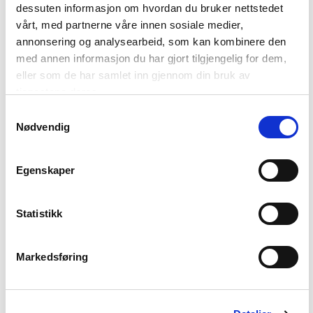
Nyheter
dessuten informasjon om hvordan du bruker nettstedet
vårt, med partnerne våre innen sosiale medier,
annonsering og analysearbeid, som kan kombinere den
Kunnskapsbasen
med annen informasjon du har gjort tilgjengelig for dem,
eller som de har samlet inn gjennom din bruk av
Markedsinnsikt
tjenestene deres.
Samtykkevalg
Nødvendig
NordNorsk Reiseliv AS
Egenskaper
+47 901 77 500
post@nordnorge.com
Statistikk
Markedsføring
Kontor Bodø