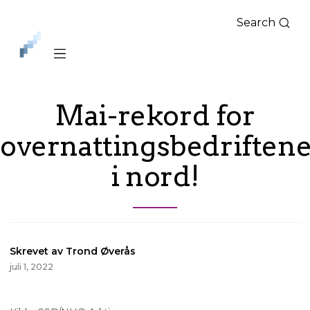
Search
iLag
Nord
Norge
Mai-rekord for
overnattingsbedriften
i nord!
Skrevet av Trond Øverås
juli 1, 2022