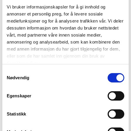
Vi bruker informasjonskapsler for å gi innhold og
annonser et personlig preg, for å levere sosiale
mediefunksjoner og for å analysere trafikken vår. Vi deler
dessuten informasjon om hvordan du bruker nettstedet
vårt, med partnerne våre innen sosiale medier,
annonsering og analysearbeid, som kan kombinere den
med annen informasjon du har gjort tilgjengelig for dem,
eller som de har samlet inn gjennom din bruk av
Forside
tjenestene deres.
Samtykkevalg
Nyheter
Nødvendig
Kunnskapsbasen
Egenskaper
Markedsinnsikt
Statistikk