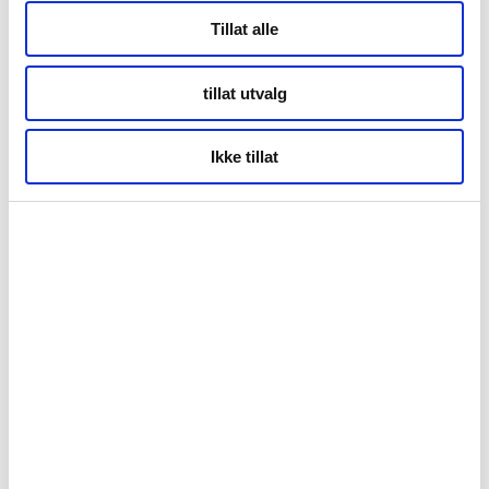
Kontor Tromsø
Tillat alle
tillat utvalg
Storgata 69
Tromsø
Ikke tillat
Kontor Alta
Markveien 38b
9510 Alta
Org.nr. 994 153 862