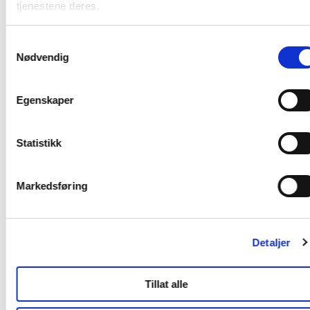
tjenestene deres.
• Hvordan nå den riktige gjesten? v( NordNorsk Reiseliv (1.11
kl. 09.00)
Samtykkevalg
• Morgendagens museum v/ Nordlandsmuseet (1.11 kl. 14.00)
Nødvendig
• Ansvaret er ditt! v/ NHO Reiseliv (1.11 kl. 14.00)
Les mer og se priser på:
Egenskaper
https://norskopplevelseskonferanse.no/Seminarerogworksho
Statistikk
Nyhetsbrev-Norsk-Opplevelseskonferanse-2022
Last ned
Markedsføring
Forside
Detaljer
Nyheter
Tillat alle
Kunnskapsbasen