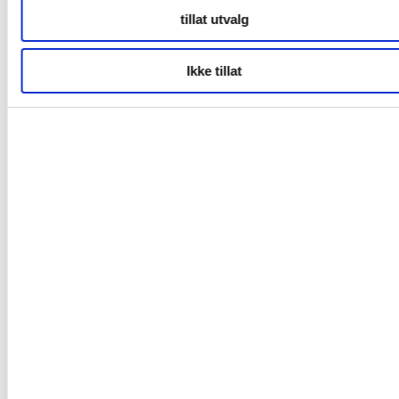
tillat utvalg
Markedsinnsikt
Ikke tillat
NordNorsk Reiseliv AS
+47 901 77 500
post@nordnorge.com
Kontor Bodø
Tollbugata 13,
Bodø