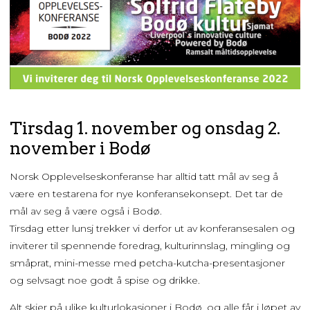
Tirsdag 1. november og onsdag 2.
november i Bodø
Norsk Opplevelseskonferanse har alltid tatt mål av seg å
være en testarena for nye konferansekonsept. Det tar de
mål av seg å være også i Bodø.
Tirsdag etter lunsj trekker vi derfor ut av konferansesalen og
inviterer til spennende foredrag, kulturinnslag, mingling og
småprat, mini-messe med petcha-kutcha-presentasjoner
og selvsagt noe godt å spise og drikke.
Alt skjer på ulike kulturlokasjoner i Bodø, og alle får i løpet av