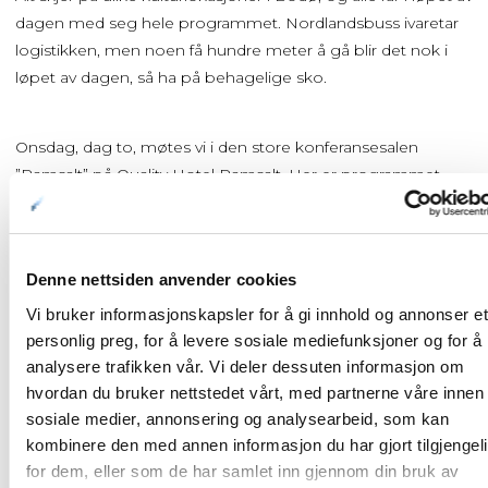
dagen med seg hele programmet. Nordlandsbuss ivaretar
logistikken, men noen få hundre meter å gå blir det nok i
løpet av dagen, så ha på behagelige sko.
Onsdag, dag to, møtes vi i den store konferansesalen
”Ramsalt” på Quality Hotel Ramsalt. Her er programmet
smekkfullt av interessante innslag, og også her vil det skje
overraskelser underveis…
Seminarer & workshops
Denne nettsiden anvender cookies
Vi bruker informasjonskapsler for å gi innhold og annonser et
personlig preg, for å levere sosiale mediefunksjoner og for å
I tillegg til hovedkonferansen kan du delta på seminarer &
analysere trafikken vår. Vi deler dessuten informasjon om
workshops både før- og etter konferansen:
hvordan du bruker nettstedet vårt, med partnerne våre innen
• Bygg et godt arbeidsmiljø, med Solfrid Flateby (31.10 kl.
sosiale medier, annonsering og analysearbeid, som kan
14.00)
kombinere den med annen informasjon du har gjort tilgjengel
• Grønnere reiseformer – hvordan får vi det til? v/ Nettverket
for dem, eller som de har samlet inn gjennom din bruk av
Grønn Tur (2.11 kl. 14.00)