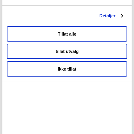
Detaljer
Tillat alle
tillat utvalg
Ikke tillat
Konsert på Keiservarden i Bodø med pianist Leif Ove Andsnes Foto: Bjørn Erik
Olsen