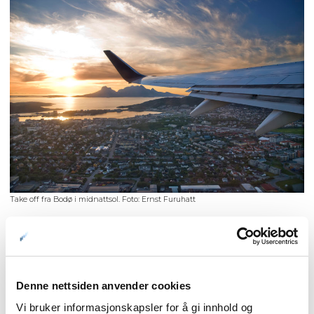
Take off fra Bodø i midnattsol. Foto: Ernst Furuhatt
Satser hardt på sommeren
Selskapet har også en vinterrute til Tromsø, den skal ikke flys
Denne nettsiden anvender cookies
i sommer. Finnair har lansert flere nye ruter for sine
Vi bruker informasjonskapsler for å gi innhold og
kortdistansefly i årets sommerprogram, deriblant til Bodø,