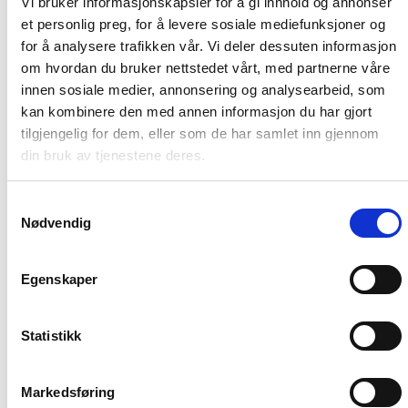
Vi bruker informasjonskapsler for å gi innhold og annonser
et personlig preg, for å levere sosiale mediefunksjoner og
for å analysere trafikken vår. Vi deler dessuten informasjon
Forside
om hvordan du bruker nettstedet vårt, med partnerne våre
innen sosiale medier, annonsering og analysearbeid, som
Nyheter
kan kombinere den med annen informasjon du har gjort
tilgjengelig for dem, eller som de har samlet inn gjennom
din bruk av tjenestene deres.
Kunnskapsbasen
Samtykkevalg
Markedsinnsikt
Nødvendig
Egenskaper
NordNorsk Reiseliv AS
Statistikk
+47 901 77 500
post@nordnorge.com
Markedsføring