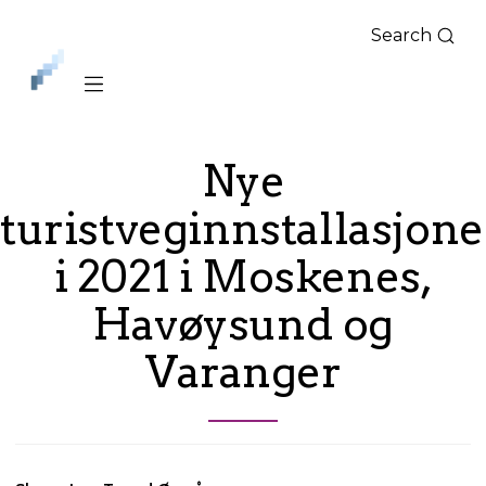
Search
iLag
Nord
Norge
Nye
turistveginnstallasjone
i 2021 i Moskenes,
Havøysund og
Varanger