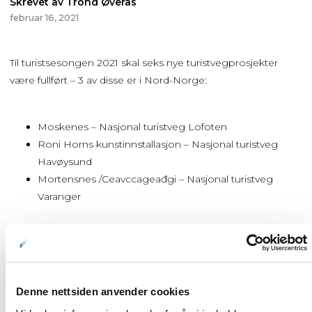
Skrevet av Trond Øverås
februar 16, 2021
Til turistsesongen 2021 skal seks nye turistvegprosjekter
være fullført – 3 av disse er i Nord-Norge:
Moskenes – Nasjonal turistveg Lofoten
Roni Horns kunstinnstallasjon – Nasjonal turistveg
Havøysund
Mortensnes /Ceavccageađgi – Nasjonal turistveg
Varanger
Les mer i vedlegget.
2021-02-PM-Nye-turistveginstallasjoner-2021
Last ned
Denne nettsiden anvender cookies