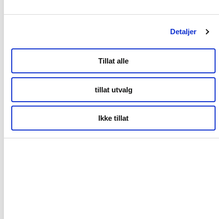
Kontor Bodø
Detaljer
Tollbugata 13,
Tillat alle
Bodø
tillat utvalg
Kontor Tromsø
Ikke tillat
Storgata 69
Tromsø
Kontor Alta