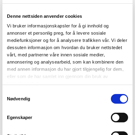
Denne nettsiden anvender cookies
Vi bruker informasjonskapsler for å gi innhold og
annonser et personlig preg, for å levere sosiale
mediefunksjoner og for å analysere trafikken vår. Vi deler
dessuten informasjon om hvordan du bruker nettstedet
vårt, med partnerne våre innen sosiale medier,
annonsering og analysearbeid, som kan kombinere den
Les statistikken her;
med annen informasjon du har gjort tilgjengelig for dem,
eller som de har samlet inn gjennom din bruk av
iLag Nord Norge – Nettsamfunnet for reiselivet i Nord-
tjenestene deres.
Norge
Samtykkevalg
Nødvendig
Forside
Egenskaper
Nyheter