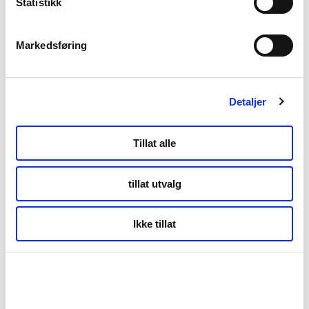
Statistikk
Kunnskapsbasen
Markedsføring
Markedsinnsikt
Detaljer
NordNorsk Reiseliv AS
Tillat alle
+47 901 77 500
tillat utvalg
post@nordnorge.com
Ikke tillat
Kontor Bodø
Tollbugata 13,