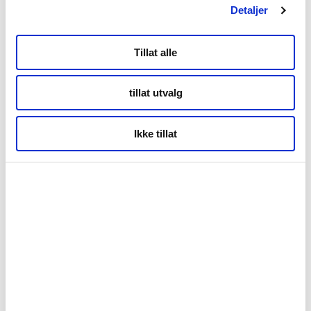
Detaljer
Tollbugata 13,
Tillat alle
Bodø
tillat utvalg
Kontor Tromsø
Ikke tillat
Storgata 69
Tromsø
Kontor Alta
Markveien 38b
9510 Alta