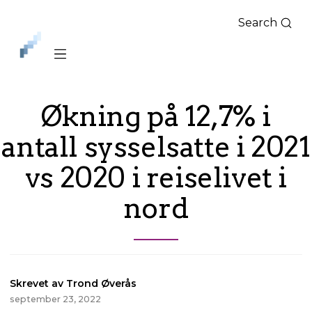
Search
iLag
Nord
Norge
Økning på 12,7% i
antall sysselsatte i 2021
vs 2020 i reiselivet i
nord
Skrevet av Trond Øverås
september 23, 2022