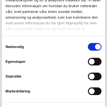
mediefunksjoner og for å analysere trafikken vår. Vi deler
dessuten informasjon om hvordan du bruker nettstedet
vårt, med partnerne våre innen sosiale medier,
Nyheter
annonsering og analysearbeid, som kan kombinere den
med annen informasjon du har gjort tilgjengelig for dem,
Kunnskapsbasen
eller som de har samlet inn gjennom din bruk av
tjenestene deres.
Markedsinnsikt
Samtykkevalg
Nødvendig
NordNorsk Reiseliv AS
Egenskaper
+47 901 77 500
Statistikk
post@nordnorge.com
Markedsføring
Kontor Bodø