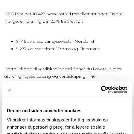
I 2021 var det 18.423 sysselsatte i reiselivsnæringen i Nord-
Norge, en økning på 12,7% fra året før:
9.146 av disse var sysselsatt i Nordland
9.277 var sysselsatt i Troms og Finnmark
Dette i tillegg til verdiskapingstall finner du i oversikt over
utvikling i sysselsetting og verdiskaping innen
reiselivsnæringa i Nord-Norge utarbeidet av NHO Arktis /
NHO Reiseliv:
https://ilag.nordnorge.com/wiki/6238/
Denne nettsiden anvender cookies
Vi bruker informasjonskapsler for å gi innhold og
annonser et personlig preg, for å levere sosiale
Forside