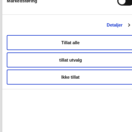
Markedsføring
Kontor Bodø
Detaljer
Tollbugata 13,
Bodø
Tillat alle
tillat utvalg
Kontor Tromsø
Ikke tillat
Storgata 69
Tromsø
Kontor Alta