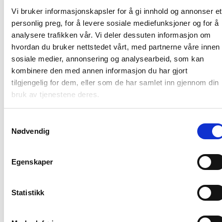
Vi bruker informasjonskapsler for å gi innhold og annonser et
personlig preg, for å levere sosiale mediefunksjoner og for å
Forside
analysere trafikken vår. Vi deler dessuten informasjon om
hvordan du bruker nettstedet vårt, med partnerne våre innen
Nyheter
sosiale medier, annonsering og analysearbeid, som kan
kombinere den med annen informasjon du har gjort
tilgjengelig for dem, eller som de har samlet inn gjennom din
Kunnskapsbasen
bruk av tjenestene deres.
Markedsinnsikt
Samtykkevalg
Nødvendig
NordNorsk Reiseliv AS
Egenskaper
+47 901 77 500
Statistikk
post@nordnorge.com