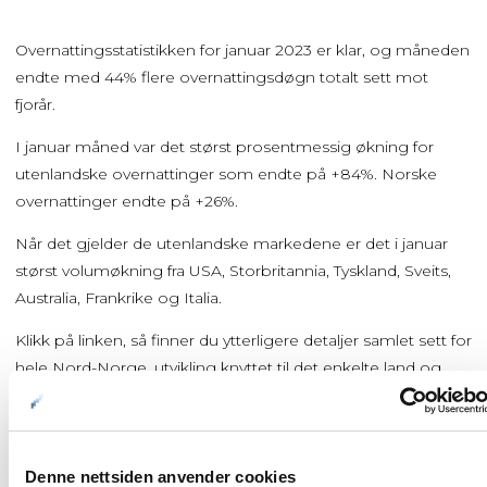
Overnattingsstatistikken for januar 2023 er klar, og måneden
endte med 44% flere overnattingsdøgn totalt sett mot
fjorår.
I januar måned var det størst prosentmessig økning for
utenlandske overnattinger som endte på +84%. Norske
overnattinger endte på +26%.
Når det gjelder de utenlandske markedene er det i januar
størst volumøkning fra USA, Storbritannia, Tyskland, Sveits,
Australia, Frankrike og Italia.
Klikk på linken, så finner du ytterligere detaljer samlet sett for
hele Nord-Norge, utvikling knyttet til det enkelte land og
statistikk brutt ned på regioner.
https://ilag.nordnorge.com/wiki/8078/
Denne nettsiden anvender cookies