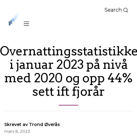
Search
iLag
Nord
Norge
Overnattingsstatistikk
i januar 2023 på nivå
med 2020 og opp 44%
sett ift fjorår
Skrevet av Trond Øverås
mars 8, 2023