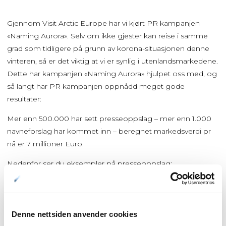
Gjennom Visit Arctic Europe har vi kjørt PR kampanjen
«Naming Aurora». Selv om ikke gjester kan reise i samme
grad som tidligere på grunn av korona-situasjonen denne
vinteren, så er det viktig at vi er synlig i utenlandsmarkedene.
Dette har kampanjen «Naming Aurora» hjulpet oss med, og
så langt har PR kampanjen oppnådd meget gode
resultater:
Mer enn 500.000 har sett presseoppslag – mer enn 1.000
navneforslag har kommet inn – beregnet markedsverdi pr
nå er 7 millioner Euro.
Nedenfor ser du eksempler på presseoppslag:
News Yahoo.com
Fox News
New York Post
Lonely Planet
Condè Nast Traveller
Metro UK
Independent UK
Matador
Denne nettsiden anvender cookies
Network