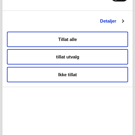
+47 901 77 500
post@nordnorge.com
Detaljer
Tillat alle
Kontor Bodø
tillat utvalg
Tollbugata 13,
Bodø
Ikke tillat
Kontor Tromsø
Storgata 69
Tromsø