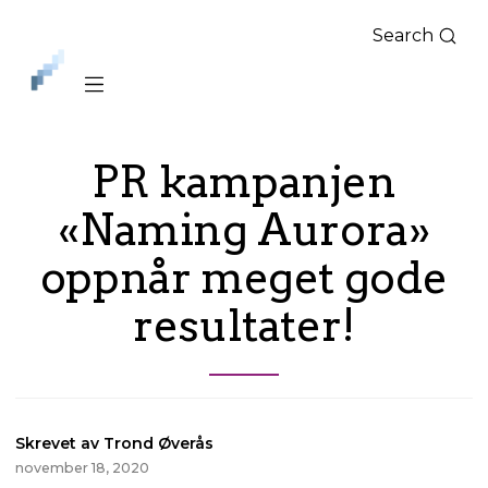
Search
iLag
Nord
Norge
PR kampanjen
«Naming Aurora»
oppnår meget gode
resultater!
Skrevet av Trond Øverås
november 18, 2020