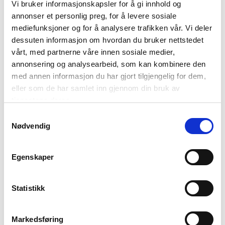
Vi bruker informasjonskapsler for å gi innhold og
Travel and Leisure
Cumhuriet
Time of India
Metro News
annonser et personlig preg, for å levere sosiale
mediefunksjoner og for å analysere trafikken vår. Vi deler
Si Viaggia
The Herald
dessuten informasjon om hvordan du bruker nettstedet
vårt, med partnerne våre innen sosiale medier,
annonsering og analysearbeid, som kan kombinere den
med annen informasjon du har gjort tilgjengelig for dem,
Forside
eller som de har samlet inn gjennom din bruk av
tjenestene deres.
Nyheter
Samtykkevalg
Nødvendig
Kunnskapsbasen
Egenskaper
Markedsinnsikt
Statistikk
NordNorsk Reiseliv AS
Markedsføring