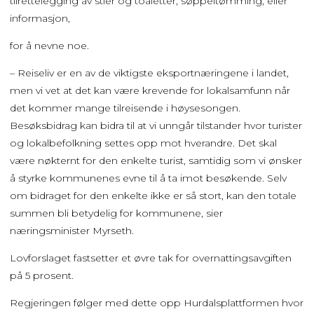
tilrettelegging av stier og toaletter, søppeltømming, eller
informasjon,
for å nevne noe.
– Reiseliv er en av de viktigste eksportnæringene i landet,
men vi vet at det kan være krevende for lokalsamfunn når
det kommer mange tilreisende i høysesongen.
Besøksbidrag kan bidra til at vi unngår tilstander hvor turister
og lokalbefolkning settes opp mot hverandre. Det skal
være nøkternt for den enkelte turist, samtidig som vi ønsker
å styrke kommunenes evne til å ta imot besøkende. Selv
om bidraget for den enkelte ikke er så stort, kan den totale
summen bli betydelig for kommunene, sier
næringsminister Myrseth.
Lovforslaget fastsetter et øvre tak for overnattingsavgiften
på 5 prosent.
Regjeringen følger med dette opp Hurdalsplattformen hvor