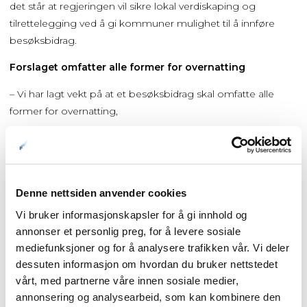
det står at regjeringen vil sikre lokal verdiskaping og
tilrettelegging ved å gi kommuner mulighet til å innføre
besøksbidrag.
Forslaget omfatter alle former for overnatting
– Vi har lagt vekt på at et besøksbidrag skal omfatte alle
former for overnatting,
inkludert Airbnb, for at konkurransen mellom ulike former
for overnattingstjenester skal påvirkes minst mulig, sier
Myrseth.
Denne nettsiden anvender cookies
Forslaget gjelder hoteller, campingplasser, bobilparker,
Vi bruker informasjonskapsler for å gi innhold og
vandrerhjem, privatutleie, hotellskip, fritidsbåter i gjestehavn
annonser et personlig preg, for å levere sosiale
og annen overnattingsvirksomhet.
mediefunksjoner og for å analysere trafikken vår. Vi deler
Regjeringen vil også fortsette arbeidet med å utrede et
dessuten informasjon om hvordan du bruker nettstedet
besøksbidrag fra cruisevirksomhet, med mål om å innføre
vårt, med partnerne våre innen sosiale medier,
dette.
annonsering og analysearbeid, som kan kombinere den