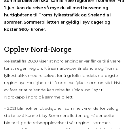
Sommerbilletten skal samle hele regionen i sommer. Fra
1. juni kan du reise så mye du vil med bussene og
hurtigbåtene til Troms fylkestrafikk og Snelandia i
sommer.
Sommerbilletten er gyldig i syv dager og
koster 990,- kroner.
Opplev Nord-Norge
Reisetall fra 2020 viser at nordlendinger var flinke til å være
turist i egen region. Nå samarbeider Snelandia og Troms
fylkestrafikk med reiselivet for å gi folk i landets nordligste
region nye muligheter til å oppleve fylket sommerstid. Nytt
av året er at reisende kan reise fra Tjeldsund i sør til
Nordkapp i nord på samme billett.
– 2021 blir nok en utradisjonell sommer, vi er derfor veldig
stolte av å kunne tilby Sommerbilletten og håper dette
bidrar til gode reiseopplevelser i vår region i sommer.