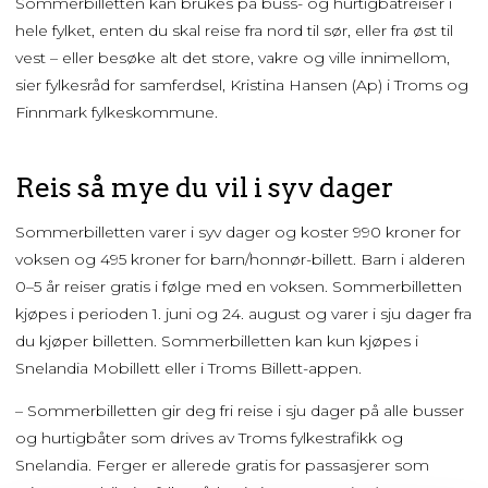
Sommerbilletten kan brukes på buss- og hurtigbåtreiser i
hele fylket, enten du skal reise fra nord til sør, eller fra øst til
vest – eller besøke alt det store, vakre og ville innimellom,
sier fylkesråd for samferdsel, Kristina Hansen (Ap) i Troms og
Finnmark fylkeskommune.
Reis så mye du vil i syv dager
Sommerbilletten varer i syv dager og koster 990 kroner for
voksen og 495 kroner for barn/honnør-billett. Barn i alderen
0–5 år reiser gratis i følge med en voksen. Sommerbilletten
kjøpes i perioden 1. juni og 24. august og varer i sju dager fra
du kjøper billetten. Sommerbilletten kan kun kjøpes i
Snelandia Mobillett eller i Troms Billett-appen.
– Sommerbilletten gir deg fri reise i sju dager på alle busser
og hurtigbåter som drives av Troms fylkestrafikk og
Snelandia. Ferger er allerede gratis for passasjerer som