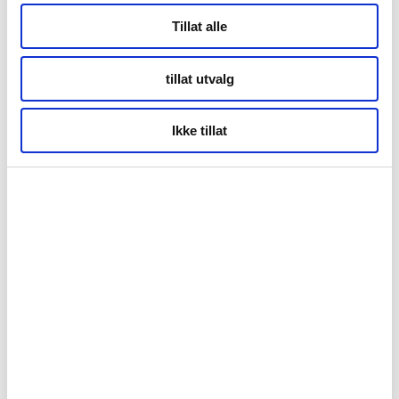
Kontor Tromsø
Tillat alle
tillat utvalg
Storgata 69
Tromsø
Ikke tillat
Kontor Alta
Markveien 38b
9510 Alta
Org.nr. 994 153 862