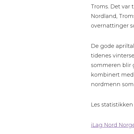
Troms. Det var ti
Nordland, Trom
overnattinger som
De gode aprilta
tidenes vinters
sommeren blir go
kombinert med e
nordmenn som f
Les statistikken
iLag Nord Norge