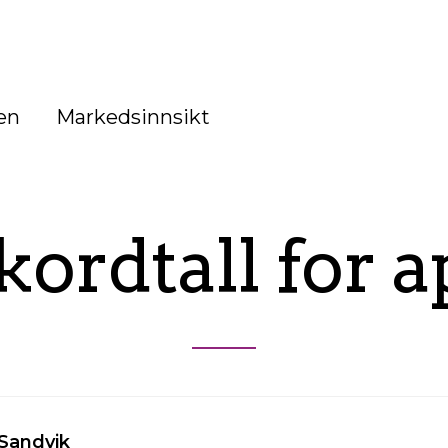
en
Markedsinnsikt
ordtall for a
 Sandvik