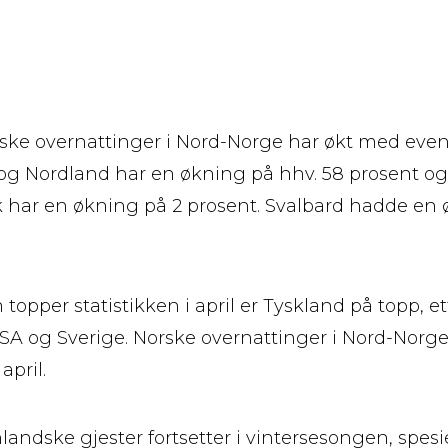
ske overnattinger i Nord-Norge har økt med even
og Nordland har en økning på hhv. 58 prosent og
har en økning på 2 prosent. Svalbard hadde en 
opper statistikken i april er Tyskland på topp, et
USA og Sverige. Norske overnattinger i Nord-Norg
april.
andske gjester fortsetter i vintersesongen, spesie