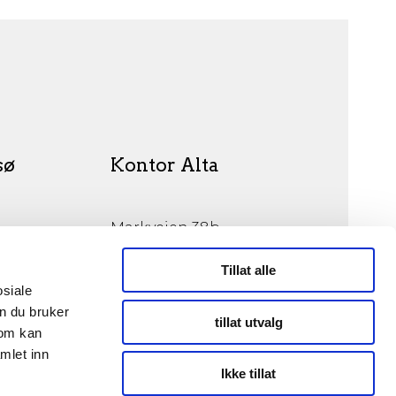
sø
Kontor Alta
Markveien 38b
9510 Alta
Tillat alle
osiale
n du bruker
tillat utvalg
som kan
mlet inn
© Opphavsrett 2026
Ikke tillat