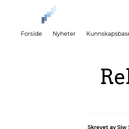
iLag
Nord
Norge
Forside
Nyheter
Kunnskapsbas
Rek
Skrevet av Siw