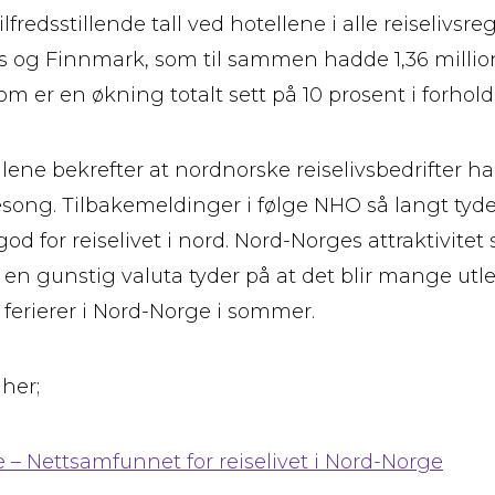
lfredsstillende tall ved hotellene i alle reiselivsre
s og Finnmark, som til sammen hadde 1,36 millio
 er en økning totalt sett på 10 prosent i forhold ti
llene bekrefter at nordnorske reiselivsbedrifter 
esong. Tilbakemeldinger i følge NHO så langt tyde
d for reiselivet i nord. Nord-Norges attraktivitet
n gunstig valuta tyder på at det blir mange utl
erierer i Nord-Norge i sommer.
 her;
 – Nettsamfunnet for reiselivet i Nord-Norge