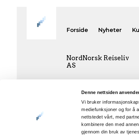
Forside
Nyheter
Ku
NordNorsk Reiseliv
AS
+47 901 77 500
Denne nettsiden anvende
post@nordnorge.com
Vi bruker informasjonskapsl
mediefunksjoner og for å a
nettstedet vårt, med part
kombinere den med annen in
Org.nr. 994 153 862
gjennom din bruk av tjene