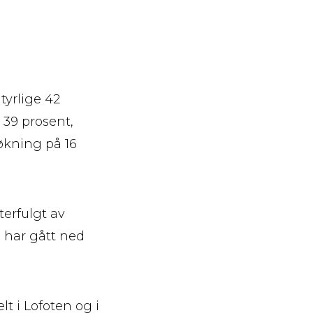
tyrlige 42
 39 prosent,
økning på 16
terfulgt av
e har gått ned
lt i Lofoten og i