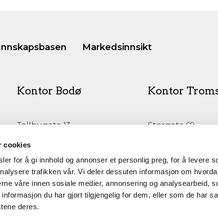
nnskapsbasen
Markedsinnsikt
Kontor Bodø
Kontor Trom
Tollbugata 13,
Storgata 69
Bodø
Tromsø
r cookies
er for å gi innhold og annonser et personlig preg, for å levere s
nalysere trafikken vår. Vi deler dessuten informasjon om hvorda
nerne våre innen sosiale medier, annonsering og analysearbeid, 
formasjon du har gjort tilgjengelig for dem, eller som de har sa
stene deres.