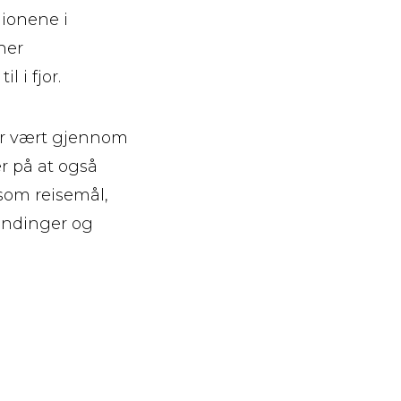
gionene i
ner
l i fjor.
har vært gjennom
r på at også
 som reisemål,
endinger og