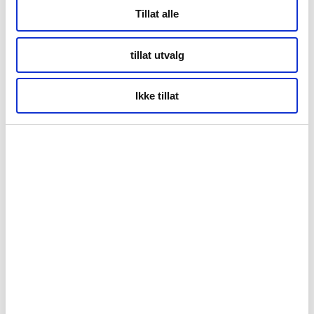
Tillat alle
Storgata 69
tillat utvalg
Tromsø
Ikke tillat
Kontor Alta
Markveien 38b
9510 Alta
Org.nr. 994 153 862