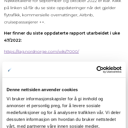
Nøkkeltallene for september og oktober 2022 er klar. Klikk
på linken så får du se siste oppdateringer når det gjelder
flytrafikk, kommersielle overnattinger, Airbnb,
cruisepassasjerer ++.
Her finner du siste oppdaterte rapport utarbeidet i uke
47/2022:
https://ilag.nordnorge.com/wiki/7000/
Forside
Denne nettsiden anvender cookies
Nyheter
Vi bruker informasjonskapsler for å gi innhold og
annonser et personlig preg, for å levere sosiale
mediefunksjoner og for å analysere trafikken vår. Vi deler
Kunnskapsbasen
dessuten informasjon om hvordan du bruker nettstedet
vårt, med partnerne våre innen sosiale medier,