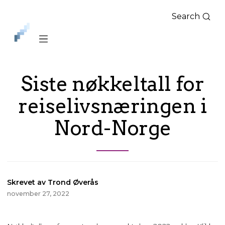
Search
iLag
Nord
Norge
Siste nøkkeltall for
reiselivsnæringen i
Nord-Norge
Skrevet av Trond Øverås
november 27, 2022