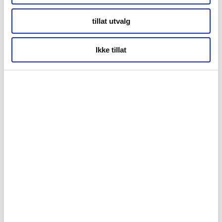
tillat utvalg
Kontor Alta
Ikke tillat
Markveien 38b
9510 Alta
Org.nr. 994 153 862
© Opphavsrett 2026