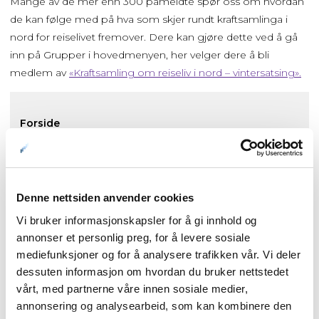
Mange av de mer enn 300 påmeldte spør oss om hvordan
de kan følge med på hva som skjer rundt kraftsamlinga i
nord for reiselivet fremover. Dere kan gjøre dette ved å gå
inn på Grupper i hovedmenyen, her velger dere å bli
medlem av
«Kraftsamling om reiseliv i nord – vintersatsing».
Forside
Nyheter
Denne nettsiden anvender cookies
Kunnskapsbasen
Vi bruker informasjonskapsler for å gi innhold og
annonser et personlig preg, for å levere sosiale
Markedsinnsikt
mediefunksjoner og for å analysere trafikken vår. Vi deler
dessuten informasjon om hvordan du bruker nettstedet
vårt, med partnerne våre innen sosiale medier,
NordNorsk Reiseliv AS
annonsering og analysearbeid, som kan kombinere den