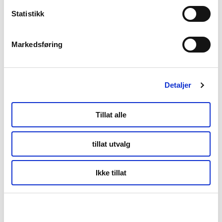
Forside
Statistikk
Nyheter
Markedsføring
Kunnskapsbasen
Detaljer
Markedsinnsikt
Tillat alle
NordNorsk Reiseliv AS
tillat utvalg
+47 901 77 500
Ikke tillat
post@nordnorge.com
Kontor Bodø