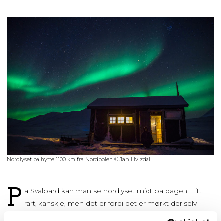
Nordlyset på hytte 1100 km fra Nordpolen © Jan Hvizdal
P
å Svalbard kan man se nordlyset midt på dagen. Litt
rart, kanskje, men det er fordi det er mørkt der selv
midt på dagen under polarnatta. Da kommer nordlyset rett