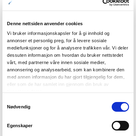
fra sola, uten å ta omveien om nattsida på planeten.
Dette er temaet for vår nye
artikkel
på
www.nordnorge.com, som feirer dagnordlyset,
Denne nettsiden anvender cookies
kveldsnordlyset, mørketida og polarnatta, utflukter og god
Vi bruker informasjonskapsler for å gi innhold og
mat i Longyearbyen.
annonser et personlig preg, for å levere sosiale
mediefunksjoner og for å analysere trafikken vår. Vi deler
Vi har fått god hjelp av Anja og Håkon på Visit Svalbard med
dessuten informasjon om hvordan du bruker nettstedet
bilder, informasjon og korrektur, og Fred Sigernes på Kjell
vårt, med partnerne våre innen sosiale medier,
Henriksen Observatory fikk på plass det rent vitenskapelige.
annonsering og analysearbeid, som kan kombinere den
Takk for hjelpa!
med annen informasjon du har gjort tilgjengelig for dem,
eller som de har samlet inn gjennom din bruk av
Artikkelen er en del av vår
nordlyssatsing
på nett; flest mulig
tjenestene deres.
ulike innfallsvinkler på nordlyset over hele Nord-Norge skal
til sammen danne et mosaikk av ulike ideer som skal
Samtykkevalg
Nødvendig
inspirere til nordlysferier i hele området.
Egenskaper