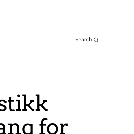
Search
stikk
ang for