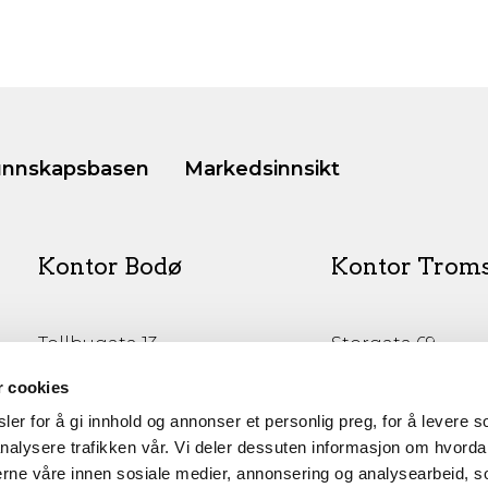
nnskapsbasen
Markedsinnsikt
Kontor Bodø
Kontor Trom
Tollbugata 13,
Storgata 69
Bodø
Tromsø
r cookies
er for å gi innhold og annonser et personlig preg, for å levere s
nalysere trafikken vår. Vi deler dessuten informasjon om hvorda
nerne våre innen sosiale medier, annonsering og analysearbeid, 