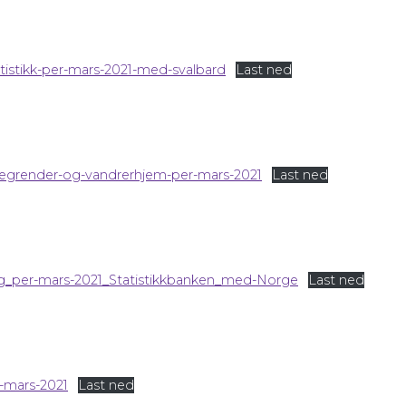
tistikk-per-mars-2021-med-svalbard
Last ned
tegrender-og-vandrerhjem-per-mars-2021
Last ned
ing_per-mars-2021_Statistikkbanken_med-Norge
Last ned
r-mars-2021
Last ned