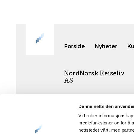
Forside
Nyheter
Ku
NordNorsk Reiseliv
AS
+47 901 77 500
Denne nettsiden anvende
post@nordnorge.com
Vi bruker informasjonskapsl
mediefunksjoner og for å a
nettstedet vårt, med part