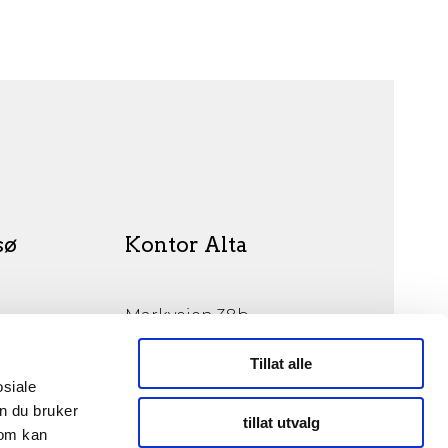
sø
Kontor Alta
Markveien 38b
9510 Alta
Tillat alle
osiale
n du bruker
tillat utvalg
som kan