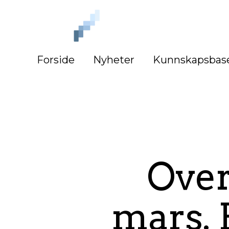
iLag
Nord
Norge
Forside
Nyheter
Kunnskapsbas
Over
mars. 