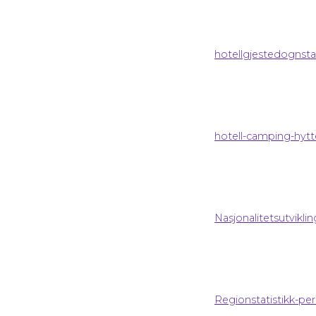
hotellgjestedognsta
hotell-camping-hyt
Nasjonalitetsutvikl
Regionstatistikk-pe