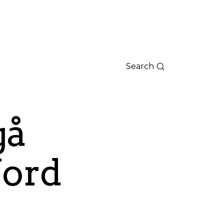
Search
gå
Nord