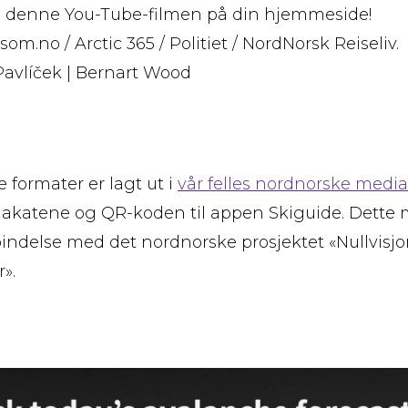
å denne You-Tube-filmen på din hjemmeside!
som.no / Arctic 365 / Politiet / NordNorsk Reiseliv.
Pavlíček | ‪Bernart Wood‬
e formater er lagt ut i
vår felles nordnorske medi
lakatene og QR-koden til appen Skiguide. Dette m
rbindelse med det nordnorske prosjektet «Nullvisj
».