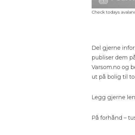
Check todays avalanc
Del gjerne info
publiser dem p
Varsom.no og be
ut på bolig til
Legg gjerne len
På forhånd – tu