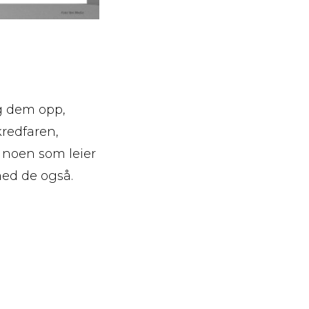
ng dem opp,
redfaren,
 noen som leier
med de også.