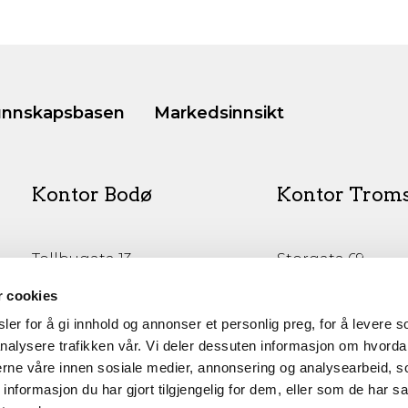
nnskapsbasen
Markedsinnsikt
Kontor Bodø
Kontor Trom
Tollbugata 13,
Storgata 69
Bodø
Tromsø
r cookies
er for å gi innhold og annonser et personlig preg, for å levere s
nalysere trafikken vår. Vi deler dessuten informasjon om hvorda
nerne våre innen sosiale medier, annonsering og analysearbeid, 
formasjon du har gjort tilgjengelig for dem, eller som de har sa