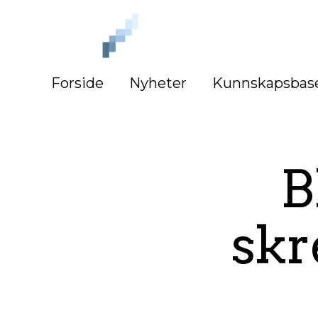
iLag
Nord
Norge
Forside
Nyheter
Kunnskapsbas
B
skr