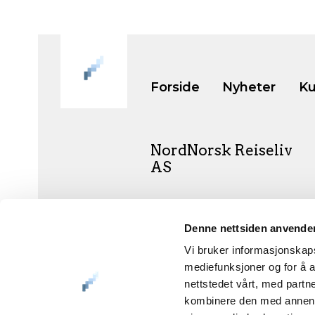
Forside
Nyheter
Ku
NordNorsk Reiseliv
AS
+47 901 77 500
Denne nettsiden anvende
post@nordnorge.com
Vi bruker informasjonskapsl
mediefunksjoner og for å a
nettstedet vårt, med part
kombinere den med annen in
Org.nr. 994 153 862