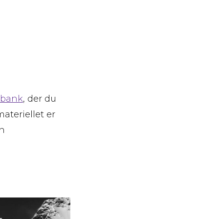
abank
, der du
ateriellet er
on