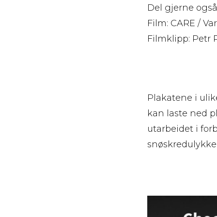
Del gjerne ogs
Film: CARE / Var
Filmklipp: Petr 
Plakatene i ulik
kan laste ned p
utarbeidet i fo
snøskredulykker