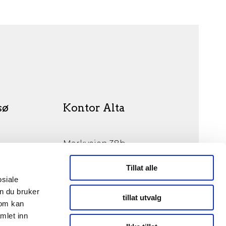
sø
Kontor Alta
Markveien 38b
9510 Alta
Tillat alle
osiale
n du bruker
tillat utvalg
som kan
mlet inn
© Opphavsrett 2026