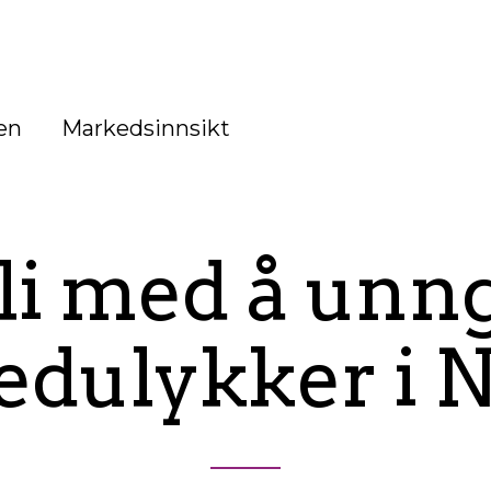
en
Markedsinnsikt
li med å unn
edulykker i 