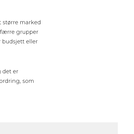
et større marked
g færre grupper
budsjett eller
 det er
fordring, som