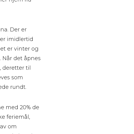
na. Der er
er imidlertid
et er vinter og
d. Når det åpnes
 deretter til
leves som
ede rundt.
lene med 20% de
ke feriemål,
krav om