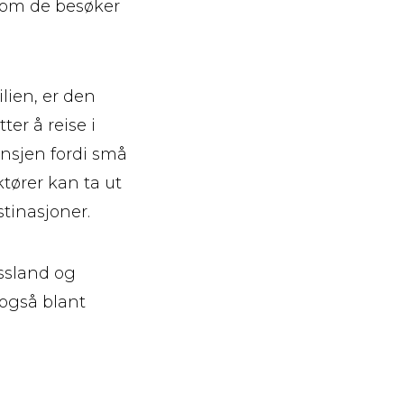
som de besøker
lien, er den
ter å reise i
ansjen fordi små
tører kan ta ut
tinasjoner.
ssland og
 også blant