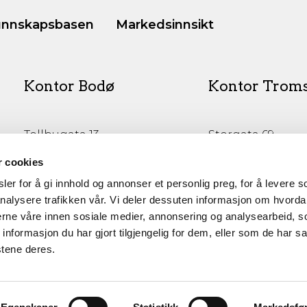
nnskapsbasen
Markedsinnsikt
Kontor Bodø
Kontor Trom
Tollbugata 13,
Storgata 69
Bodø
Tromsø
r cookies
er for å gi innhold og annonser et personlig preg, for å levere s
nalysere trafikken vår. Vi deler dessuten informasjon om hvorda
nerne våre innen sosiale medier, annonsering og analysearbeid, 
formasjon du har gjort tilgjengelig for dem, eller som de har sa
stene deres.