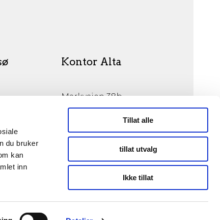
sø
Kontor Alta
Markveien 38b
9510 Alta
Tillat alle
osiale
n du bruker
tillat utvalg
som kan
mlet inn
© Opphavsrett 2026
Ikke tillat