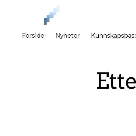
iLag
Nord
Norge
Forside
Nyheter
Kunnskapsbas
Ette