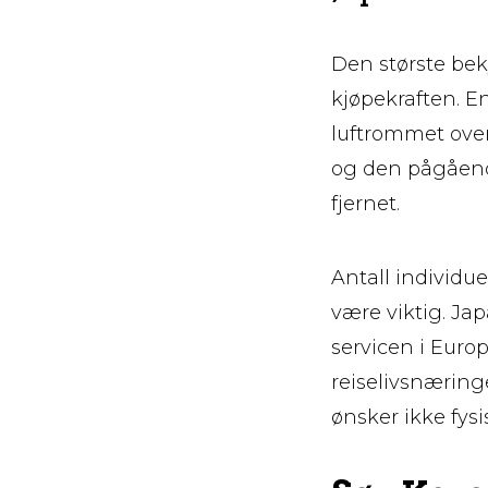
Den største bek
kjøpekraften. E
luftrommet over
og den pågående
fjernet.
Antall individue
være viktig. Ja
servicen i Europ
reiselivsnæring
ønsker ikke fysi