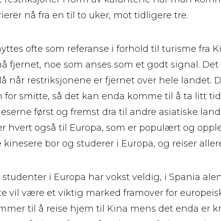
erer nå fra en til to uker, mot tidligere tre.
es ofte som referanse i forhold til turisme fra Ki
nå fjernet, noe som anses som et godt signal. Det 
å når restriksjonene er fjernet over hele landet. D
 for smitte, så det kan enda komme til å ta litt ti
neserne først og fremst dra til andre asiatiske land,
ter hvert også til Europa, som er populært og opp
kinesere bor og studerer i Europa, og reiser aller
e studenter i Europa har vokst veldig, i Spania a
te vil være et viktig marked framover for europeis
ommer til å reise hjem til Kina mens det enda er 