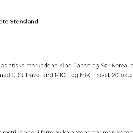
ete Stensland
re asiatiske markedene Kina, Japan og Sør-Korea, p
d CBN Travel and MICE, og MIKI Travel, 20. okto
tt restriksjoner i form av karantene når man kom