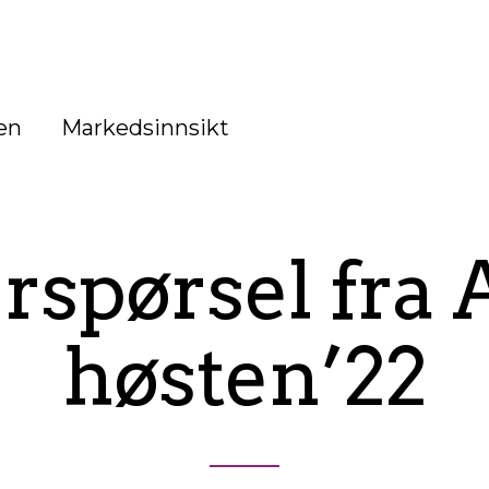
en
Markedsinnsikt
rspørsel fra 
høsten’22