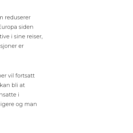
m reduserer
 Europa siden
e i sine reiser,
sjoner er
r vil fortsatt
kan bli at
nsatte i
dligere og man