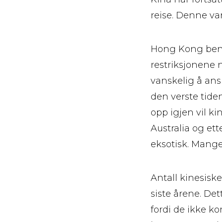
reise. Denne vari
Hong Kong benytt
restriksjonene 
vanskelig å ansl
den verste tiden
opp igjen vil ki
Australia og et
eksotisk. Mange 
Antall kinesisk
siste årene. Det
fordi de ikke k