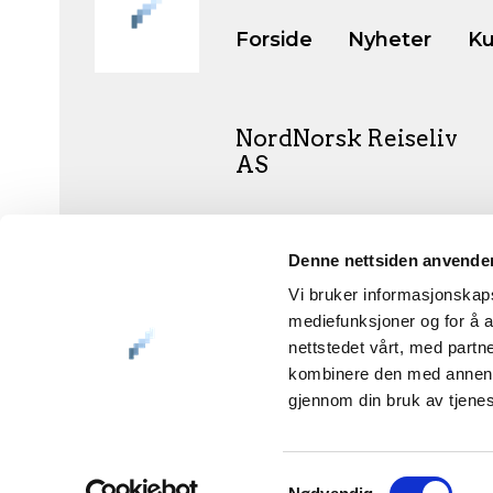
Forside
Nyheter
Ku
NordNorsk Reiseliv
AS
+47 901 77 500
Denne nettsiden anvende
post@nordnorge.com
Vi bruker informasjonskapsl
mediefunksjoner og for å a
nettstedet vårt, med part
kombinere den med annen in
Org.nr. 994 153 862
gjennom din bruk av tjene
Samtykkevalg