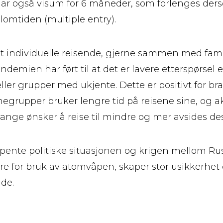
har også visum for 6 måneder, som forlenges der
lomtiden (multiple entry).
at individuelle reisende, gjerne sammen med fami
demien har ført til at det er lavere etterspørsel et
ller grupper med ukjente. Dette er positivt for br
negrupper bruker lengre tid på reisene sine, og ak
Mange ønsker å reise til mindre og mer avsides des
pente politiske situasjonen og krigen mellom Ru
re for bruk av atomvåpen, skaper stor usikkerhet
nde.