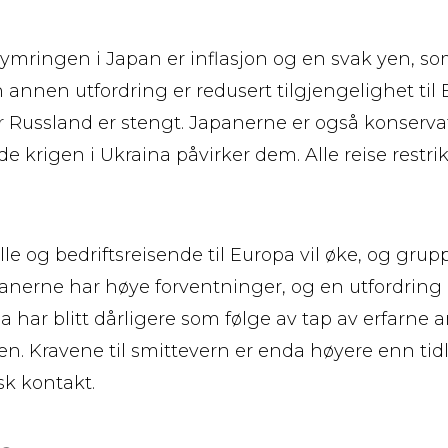
ymringen i Japan er inflasjon og en svak yen, so
n annen utfordring er redusert tilgjengelighet til
 Russland er stengt. Japanerne er også konservativ
 krigen i Ukraina påvirker dem. Alle reise restrik
lle og bedriftsreisende til Europa vil øke, og gruppe
panerne har høye forventninger, og en utfordring 
a har blitt dårligere som følge av tap av erfarne a
en. Kravene til smittevern er enda høyere enn ti
sk kontakt.