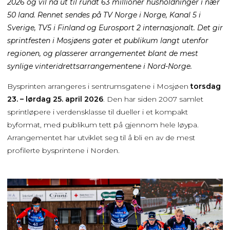
2026 og vil nå ut til rundt 63 millioner husholdninger i nær
50 land. Rennet sendes på TV Norge i Norge, Kanal 5 i
Sverige, TV5 i Finland og Eurosport 2 internasjonalt. Det gir
sprintfesten i Mosjøens gater et publikum langt utenfor
regionen, og plasserer arrangementet blant de mest
synlige vinteridrettsarrangementene i Nord-Norge.
Bysprinten arrangeres i sentrumsgatene i Mosjøen
torsdag
23. – lørdag 25. april 2026
. Den har siden 2007 samlet
sprintløpere i verdensklasse til dueller i et kompakt
byformat, med publikum tett på gjennom hele løypa.
Arrangementet har utviklet seg til å bli en av de mest
profilerte bysprintene i Norden.