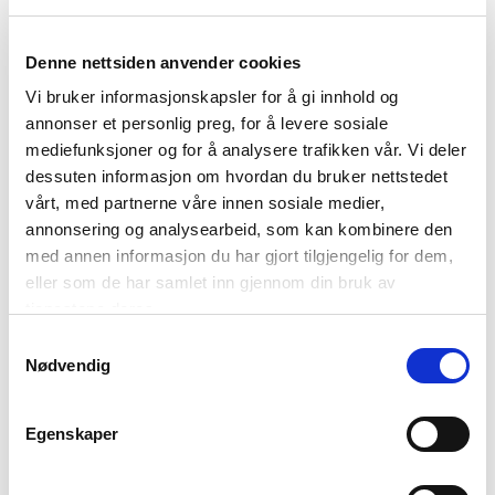
Denne nettsiden anvender cookies
Foto: Bysprinten / Helgeland Event
Vi bruker informasjonskapsler for å gi innhold og
annonser et personlig preg, for å levere sosiale
mediefunksjoner og for å analysere trafikken vår. Vi deler
Et resultat av langsiktig arbeid
dessuten informasjon om hvordan du bruker nettstedet
Arrangøren understreker at TV-satsingen er et resultat av
vårt, med partnerne våre innen sosiale medier,
annonsering og analysearbeid, som kan kombinere den
mange års målrettet arbeid, og at den nye distribusjonen gir
med annen informasjon du har gjort tilgjengelig for dem,
både ansvar og nye muligheter.
eller som de har samlet inn gjennom din bruk av
– Denne TV-avtalen er viktig for oss. Den gir Bysprinten
tjenestene deres.
mulighet til å utvikle arrangementet videre og samtidig vise
Samtykkevalg
fram Mosjøen og Helgeland til et langt større publikum, sier
Nødvendig
Trond Are Rasmussen i Bysprinten.
Et publikumstrykk i særklasse
Egenskaper
Korte avstander, høy fart og publikum tett langs løypa gir en