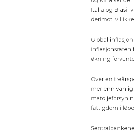
og Kina ser det 
Italia og Brasil
derimot, vil ikk
Global inflasjon
inflasjonsraten 
økning forvente
Over en treårs
mer enn vanlig 
matoljeforsynin
fattigdom i løpe
Sentralbankene 