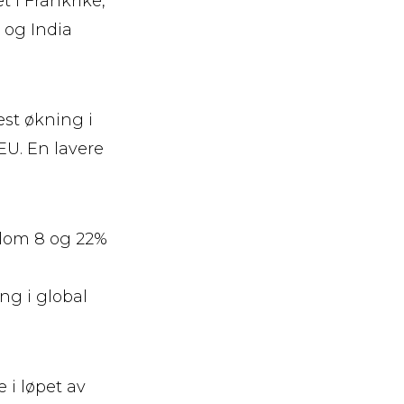
t i Frankrike,
a og India
est økning i
 EU. En lavere
llom 8 og 22%
ng i global
 i løpet av