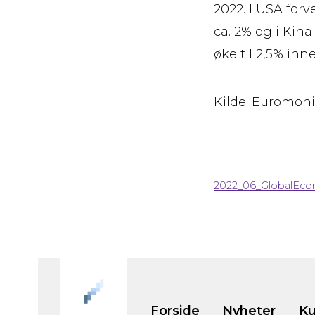
2022. I USA forv
ca. 2% og i Kin
øke til 2,5% in
Kilde: Euromoni
2022_06_GlobalEcon
Forside
Nyheter
Ku