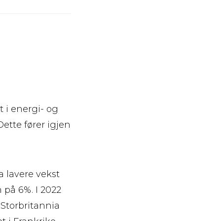
t i energi- og
ette fører igjen
a lavere vekst
n på 6%. I 2022
, Storbritannia