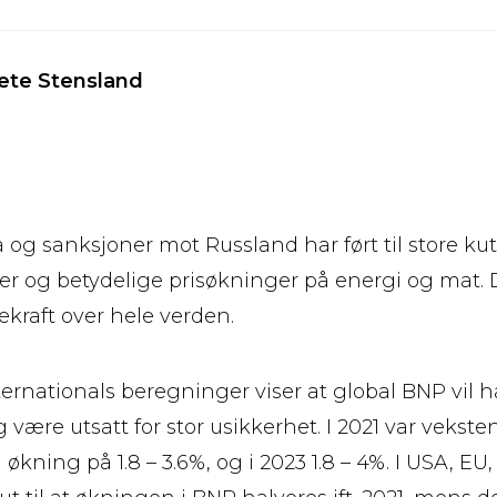
ete Stensland
 og sanksjoner mot Russland har ført til store kut
er og betydelige prisøkninger på energi og mat. D
pekraft over hele verden.
ernationals beregninger viser at global BNP vil h
g være utsatt for stor usikkerhet. I 2021 var vekste
 økning på 1.8 – 3.6%, og i 2023 1.8 – 4%. I USA, EU