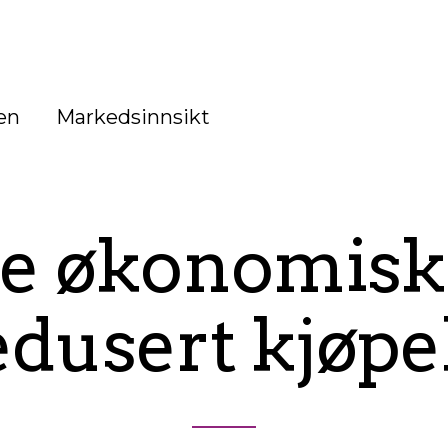
en
Markedsinnsikt
e økonomisk
edusert kjøpe