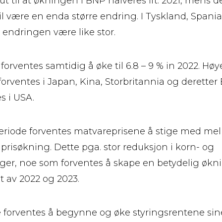
ut til at økningen i BNP halveres ift. 2021, mens de
 vil være en enda større endring. I Tyskland, Spani
e endringen være like stor.
 forventes samtidig å øke til 6.8 – 9 % in 2022. Høy
forventes i Japan, Kina, Storbritannia og deretter
s i USA.
periode forventes matvareprisene å stige med me
prisøkning. Dette pga. stor reduksjon i korn- og
ger, noe som forventes å skape en betydelig økni
t av 2022 og 2023.
forventes å begynne og øke styringsrentene sine