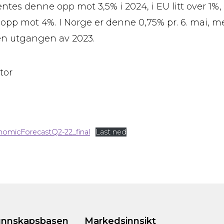
entes denne opp mot 3,5% i 2024, i EU litt over 1%, 
a opp mot 4%. I Norge er denne 0,75% pr. 6. mai, m
nen utgangen av 2023.
tor
omicForecastQ2-22_final
Last ned
nnskapsbasen
Markedsinnsikt