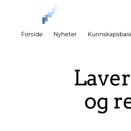
iLag
Nord
Norge
Forside
Nyheter
Kunnskapsbas
Laver
og r