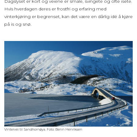
Dagslyset er kort og veiene er smale, svingete og ofte isete.
Hvis hverdagen deres er frostfri og erfaring med
vinterkjøring er begrenset, kan det være en dårlig idé å kjøre
på is og snø.
Vintervei til Sandhornøya. Foto: Benn Henriksen