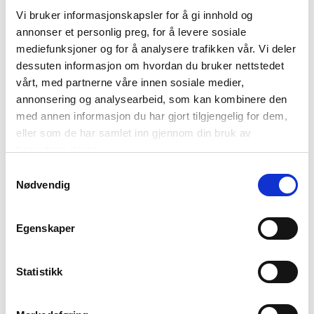
Vi bruker informasjonskapsler for å gi innhold og
annonser et personlig preg, for å levere sosiale
mediefunksjoner og for å analysere trafikken vår. Vi deler
dessuten informasjon om hvordan du bruker nettstedet
vårt, med partnerne våre innen sosiale medier,
annonsering og analysearbeid, som kan kombinere den
Turister nyter bussturen.
Hurtigruten. Foto: Ørjan
Foto: Petr Pavlček / Visit
Bertelsen
med annen informasjon du har gjort tilgjengelig for dem,
Lyngenfjord
eller som de har samlet inn gjennom din bruk av
tjenestene deres.
Samtykkevalg
Nødvendig
Egenskaper
Statistikk