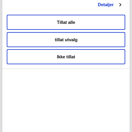
Detaljer
Aksepter informasjonskapsler eller se video her:
Tillat alle
https://www.youtube.com/watch?v=dLjnUCbcsFc
tillat utvalg
Kilder:
Ikke tillat
– Google publishes guide to optimizing for generative AI
search (Semrush):
https://www.semrush.com/blog/google-
publishes-generative-ai-search-guide/
– AI SEO statistics
(Semrush):
https://www.semrush.com/blog/ai-seo-statistics/
Forside