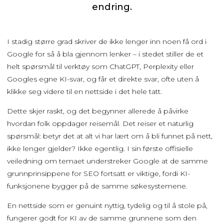
endring.
I stadig større grad skriver de ikke lenger inn noen få ord i
Google for så å bla gjennom lenker – i stedet stiller de et
helt spørsmål til verktøy som ChatGPT, Perplexity eller
Googles egne KI-svar, og får et direkte svar, ofte uten å
klikke seg videre til en nettside i det hele tatt.
Dette skjer raskt, og det begynner allerede å påvirke
hvordan folk oppdager reisemål. Det reiser et naturlig
spørsmål: betyr det at alt vi har lært om å bli funnet på nett,
ikke lenger gjelder? Ikke egentlig. I sin første offisielle
veiledning om temaet understreker Google at de samme
grunnprinsippene for SEO fortsatt er viktige, fordi KI-
funksjonene bygger på de samme søkesystemene.
En nettside som er genuint nyttig, tydelig og til å stole på,
fungerer godt for KI av de samme grunnene som den