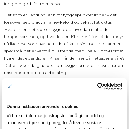
fungerer godt for mennesker.
Det som er i endring, er hvor tyngdepunktet ligger – det
forskyver seg gradvis fra nøkkelord og tekst til struktur.
Hvordan en nettside er bygd opp, hvordan innholdet
henger sammen, og hvor lett en KI klarer å forstå det, betyr
nå like mye som hva nettsiden faktisk sier. Det etterlater et
spørsmål det er verdt å bli sittende med i hele Nord-Norge:
hva er det egentlig en KI ser når den ser på nettsidene våre?
Det er i økende grad det som avgjør om vi blir nevnt når en
reisende ber om en anbefaling.
Nyttige ressurser
Vi er fortsatt tidlig ute, og ingen av oss har dette helt på
Denne nettsiden anvender cookies
plass ennå. Men det er en endring det er verdt å forstå – og
Vi bruker informasjonskapsler for å gi innhold og
for deg som er nysgjerrig på å se nærmere, finnes det noen
annonser et personlig preg, for å levere sosiale
gode steder å begynne: