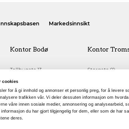
nnskapsbasen
Markedsinnsikt
Kontor Bodø
Kontor Trom
Tollbugata 13,
Storgata 69
Bodø
Tromsø
r cookies
er for å gi innhold og annonser et personlig preg, for å levere s
nalysere trafikken vår. Vi deler dessuten informasjon om hvorda
nerne våre innen sosiale medier, annonsering og analysearbeid, 
formasjon du har gjort tilgjengelig for dem, eller som de har sa
stene deres.