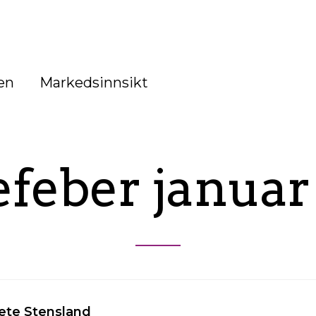
en
Markedsinnsikt
efeber januar
ete Stensland