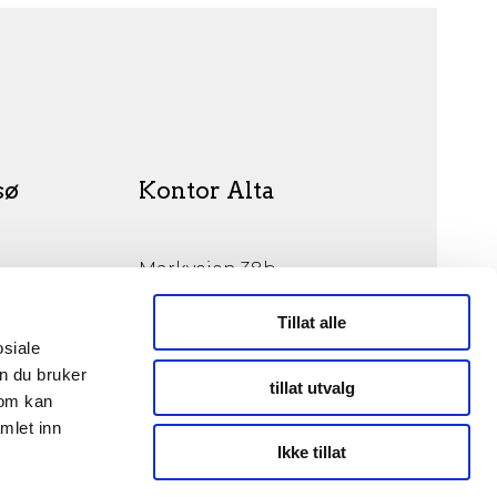
sø
Kontor Alta
Markveien 38b
9510 Alta
Tillat alle
osiale
n du bruker
tillat utvalg
som kan
mlet inn
© Opphavsrett 2026
Ikke tillat