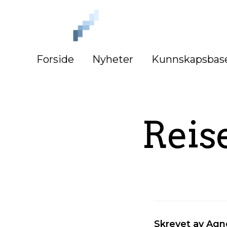
iLag
Nord
Norge
Forside
Nyheter
Kunnskapsbas
Reis
Skrevet av Agn