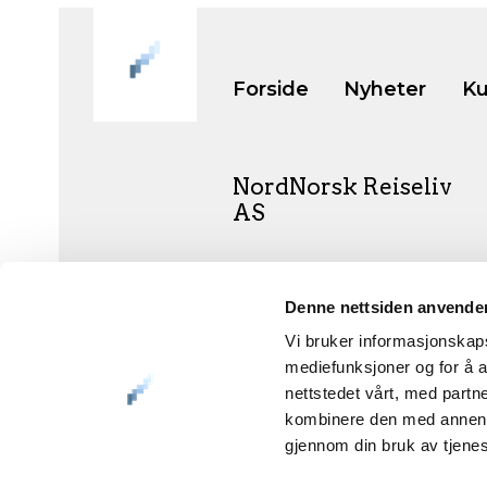
Forside
Nyheter
Ku
NordNorsk Reiseliv
AS
+47 901 77 500
Denne nettsiden anvende
post@nordnorge.com
Vi bruker informasjonskapsl
mediefunksjoner og for å a
nettstedet vårt, med part
kombinere den med annen in
Org.nr. 994 153 862
gjennom din bruk av tjene