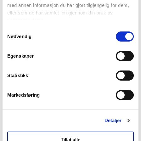
NordNorsk Reiseliv AS
med annen informasjon du har gjort tilgjengelig for dem,
eller som de har samlet inn gjennom din bruk av
tjenestene deres.
+47 901 77 500
Samtykkevalg
post@nordnorge.com
Nødvendig
Egenskaper
Kontor Bodø
Statistikk
Tollbugata 13,
Bodø
Markedsføring
Kontor Tromsø
Detaljer
Tillat alle
Storgata 69