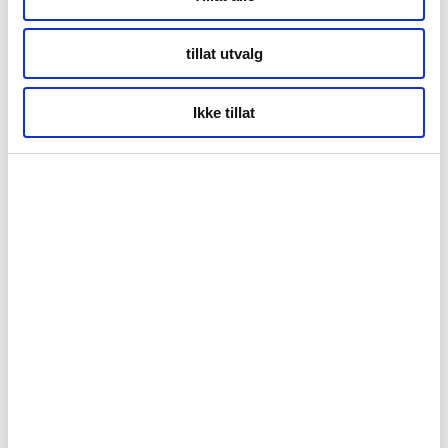
Tromsø
tillat utvalg
Kontor Alta
Ikke tillat
Markveien 38b
9510 Alta
Org.nr. 994 153 862