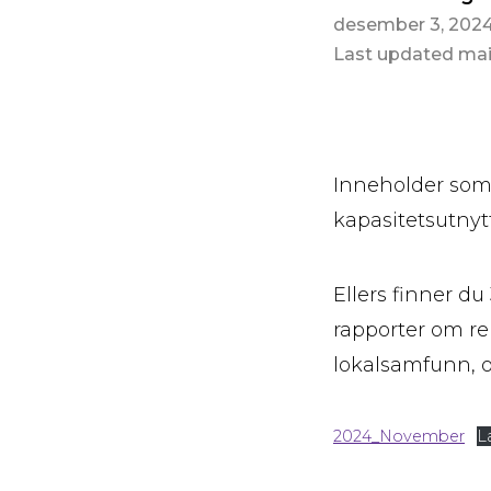
desember 3, 202
Last updated mai
Inneholder som
kapasitetsutnyt
Ellers finner d
rapporter om re
lokalsamfunn, o
2024_November
L