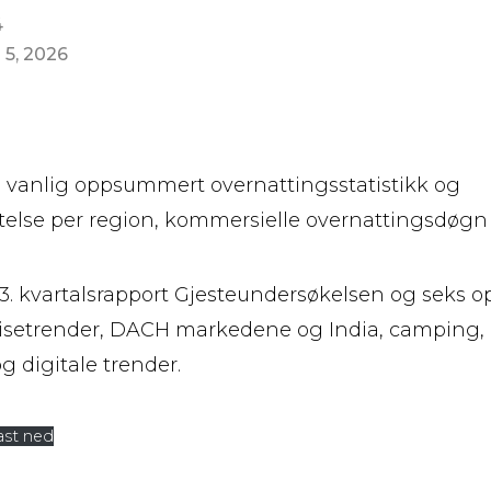
4
 5, 2026
 vanlig oppsummert overnattingsstatistikk og
telse per region, kommersielle overnattingsdøgn
u 3. kvartalsrapport Gjesteundersøkelsen og seks
isetrender, DACH markedene og India, camping, r
g digitale trender.
ast ned