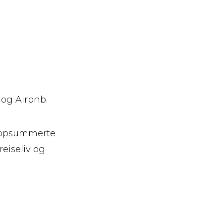
 og Airbnb.
 oppsummerte
eiseliv og