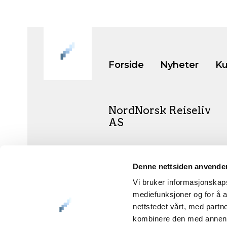
Forside
Nyheter
Ku
NordNorsk Reiseliv
AS
+47 901 77 500
Denne nettsiden anvende
post@nordnorge.com
Vi bruker informasjonskapsl
mediefunksjoner og for å a
nettstedet vårt, med part
kombinere den med annen in
Org.nr. 994 153 862