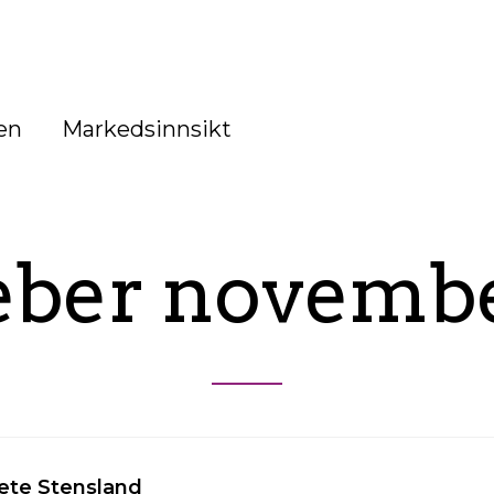
en
Markedsinnsikt
eber novemb
ete Stensland