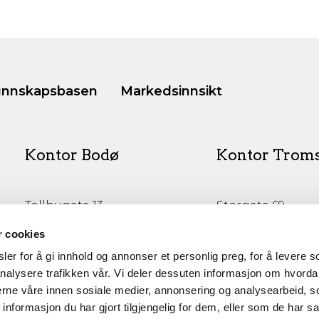
nnskapsbasen
Markedsinnsikt
Kontor Bodø
Kontor Trom
Tollbugata 13,
Storgata 69
Bodø
Tromsø
r cookies
er for å gi innhold og annonser et personlig preg, for å levere s
nalysere trafikken vår. Vi deler dessuten informasjon om hvorda
nerne våre innen sosiale medier, annonsering og analysearbeid, 
formasjon du har gjort tilgjengelig for dem, eller som de har sa