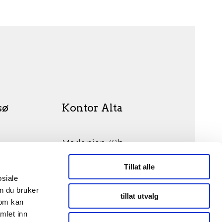
sø
Kontor Alta
Markveien 38b
9510 Alta
Tillat alle
osiale
n du bruker
tillat utvalg
som kan
mlet inn
© Opphavsrett 2026