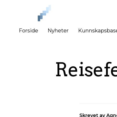
iLag
Nord
Norge
Forside
Nyheter
Kunnskapsbas
Reisef
Skrevet av Agn