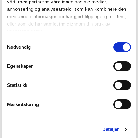
sommer
vårt, med partnerne våre innen sosiale medier,
annonsering og analysearbeid, som kan kombinere den
med annen informasjon du har gjort tilgjengelig for dem,
eller som de har samlet inn gjennom din bruk av
Status på NNR’s egne
tjenestene deres.
kampanjer – Juni
Samtykkevalg
Nødvendig
2026
Egenskaper
AETC Sales
Statistikk
Workshop in
Markedsføring
Haparanda
Detaljer