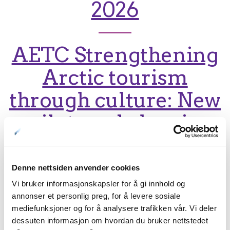
2026
AETC Strengthening
Arctic tourism
through culture: New
pilot workshop in
Alta
Denne nettsiden anvender cookies
Lanserer filmer for
Vi bruker informasjonskapsler for å gi innhold og
annonser et personlig preg, for å levere sosiale
tryggere ferdsel i
mediefunksjoner og for å analysere trafikken vår. Vi deler
dessuten informasjon om hvordan du bruker nettstedet