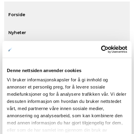
Forside
Nyheter
Kunnskapsbasen
Markedsinnsikt
Denne nettsiden anvender cookies
Vi bruker informasjonskapsler for å gi innhold og
annonser et personlig preg, for å levere sosiale
NordNorsk Reiseliv AS
mediefunksjoner og for å analysere trafikken vår. Vi deler
dessuten informasjon om hvordan du bruker nettstedet
vårt, med partnerne våre innen sosiale medier,
+47 901 77 500
annonsering og analysearbeid, som kan kombinere den
post@nordnorge.com
med annen informasjon du har gjort tilgjengelig for dem,
eller som de har samlet inn gjennom din bruk av