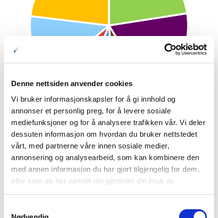
Denne nettsiden anvender cookies
Vi bruker informasjonskapsler for å gi innhold og
annonser et personlig preg, for å levere sosiale
mediefunksjoner og for å analysere trafikken vår. Vi deler
Målgruppefordeling i det finske markedet
dessuten informasjon om hvordan du bruker nettstedet
vårt, med partnerne våre innen sosiale medier,
annonsering og analysearbeid, som kan kombinere den
med annen informasjon du har gjort tilgjengelig for dem,
eller som de har samlet inn gjennom din bruk av
tjenestene deres.
Samtykkevalg
Nødvendig