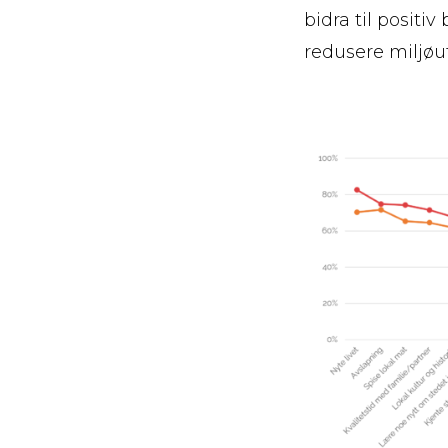
bidra til positi
redusere miljøut