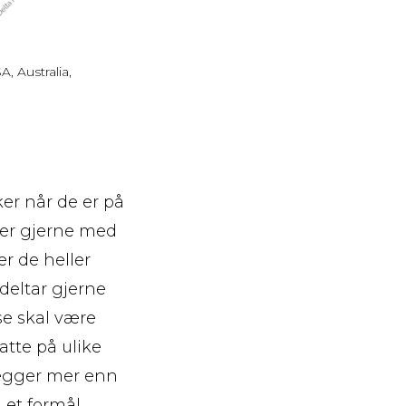
, Australia,
er når de er på
ser gjerne med
r de heller
deltar gjerne
se skal være
natte på ulike
legger mer enn
 et formål.