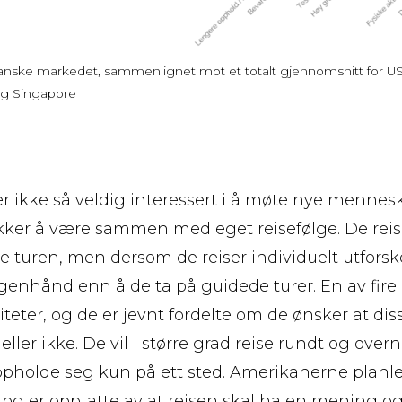
anske markedet, sammenlignet mot et totalt gjennomsnitt for USA
og Singapore
 ikke så veldig interessert i å møte nye mennesk
rekker å være sammen med eget reisefølge. De rei
e turen, men dersom de reiser individuelt utforske
genhånd enn å delta på guidede turer. En av fire 
teter, og de er jevnt fordelte om de ønsker at dis
eller ikke. De vil i større grad reise rundt og over
oppholde seg kun på ett sted. Amerikanerne plan
 og er opptatte av at reisen skal ha en mening og