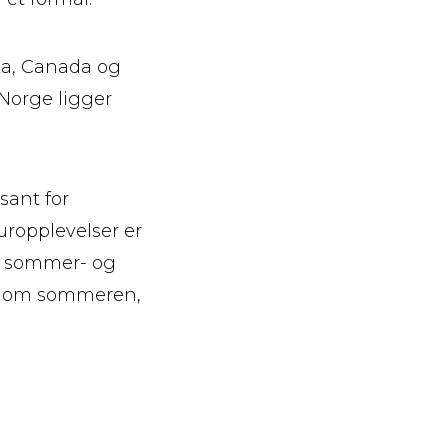
ska, Canada og
-Norge ligger
sant for
uropplevelser er
te sommer- og
rge om sommeren,