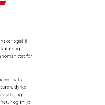
ønsker også å
 kultur og
nnomsnittet for
erørt natur,
aturen, dyrke
evisste, og
natur og miljø,