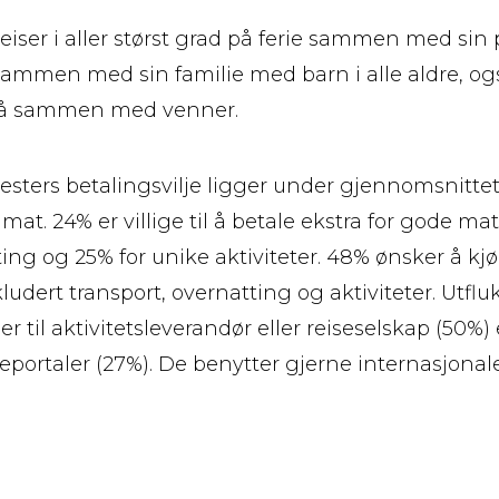
iser i aller størst grad på ferie sammen med sin 
sammen med sin familie med barn i alle aldre, og
også sammen med venner.
sters betalingsvilje ligger under gjennomsnittet f
mat. 24% er villige til å betale ekstra for gode ma
ting og 25% for unike aktiviteter. 48% ønsker å k
ludert transport, overnatting og aktiviteter. Utflu
er til aktivitetsleverandør eller reiseselskap (50%) 
eportaler (27%). De benytter gjerne internasjonale