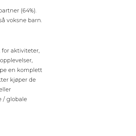
partner (64%).
så voksne barn.
or aktiviteter,
topplevelser,
jøpe en komplett
kter kjøper de
eller
 / globale