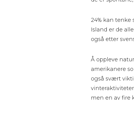
24% kan tenke s
Island er de al
også etter sven
Å oppleve natur
amerikanere som
også svært vikt
vinteraktivitet
men en av fire 