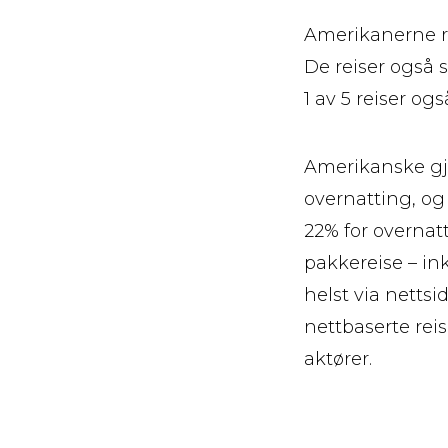
Amerikanerne re
De reiser også 
1 av 5 reiser 
Amerikanske gje
overnatting, og 
22% for overnat
pakkereise – ink
helst via nettsid
nettbaserte reis
aktører.