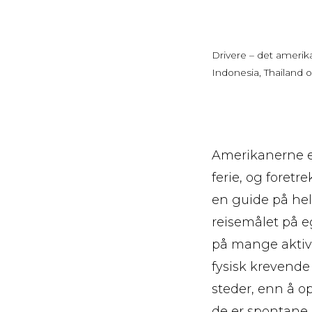
Drivere – det amerik
Indonesia, Thailand 
Amerikanerne er
ferie, og foret
en guide på hel
reisemålet på e
på mange aktivi
fysisk krevende 
steder, enn å 
de er spontane,