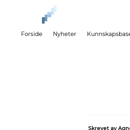
iLag
Nord
Norge
Forside
Nyheter
Kunnskapsbas
Skrevet av Agn