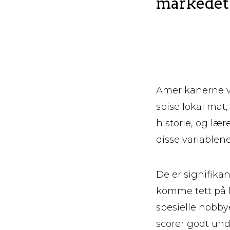
markedet
Amerikanerne ve
spise lokal mat,
historie, og læ
disse variablene
De er signifikan
komme tett på l
spesielle hobby
scorer godt unde